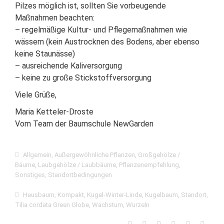
Pilzes möglich ist, sollten Sie vorbeugende
Maßnahmen beachten:
– regelmäßige Kultur- und Pflegemaßnahmen wie
wässern (kein Austrocknen des Bodens, aber ebenso
keine Staunässe)
– ausreichende Kaliversorgung
– keine zu große Stickstoffversorgung
Viele Grüße,
Maria Ketteler-Droste
Vom Team der Baumschule NewGarden
Allgemein
,
Außergewöhnliche Pflanzen
,
Großgehölze /
Bäume
,
Laubgehölze / Laubbäume
,
Pflanzenempfehlung
,
Sonstiges
,
Standortbedingungen
Hausbaum
,
Kompakt
,
Kugel-Winter-Linde
,
Kugelbaum
,
Standort
,
Tilia cordata Green Globe
,
Wachstum
,
Wurzeln