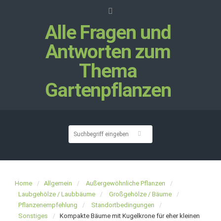
Alle Fragen und
Antworten zum
Thema
Gartenpflanzen
Home
Allgemein
Außergewöhnliche Pflanzen
Laubgehölze / Laubbäume
Großgehölze / Bäume
Pflanzenempfehlung
Standortbedingungen
Sonstiges
Kompakte Bäume mit Kugelkrone für eher kleinen