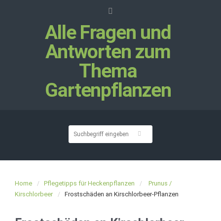
Alle Fragen und
Antworten zum
Thema
Gartenpflanzen
Home
Pflegetipps für Heckenpflanzen
Prunus /
Kirschlorbeer
Frostschäden an Kirschlorbeer-Pflanzen