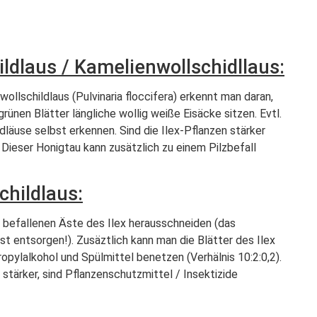
ldlaus / Kamelienwollschidllaus:
llschildlaus (Pulvinaria floccifera) erkennt man daran,
ünen Blätter längliche wollig weiße Eisäcke sitzen. Evtl.
dläuse selbst erkennen. Sind die Ilex-Pflanzen stärker
 Dieser Honigtau kann zusätzlich zu einem Pilzbefall
hildlaus:
n befallenen Äste des Ilex herausschneiden (das
 entsorgen!). Zusäztlich kann man die Blätter des Ilex
opylalkohol und Spülmittel benetzen (Verhälnis 10:2:0,2).
s stärker, sind Pflanzenschutzmittel / Insektizide