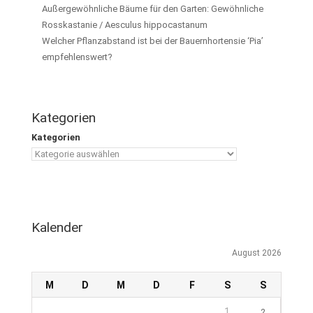
Außergewöhnliche Bäume für den Garten: Gewöhnliche
Rosskastanie / Aesculus hippocastanum
Welcher Pflanzabstand ist bei der Bauernhortensie ‘Pia’
empfehlenswert?
Kategorien
Kategorien
Kalender
August 2026
M
D
M
D
F
S
S
1
2