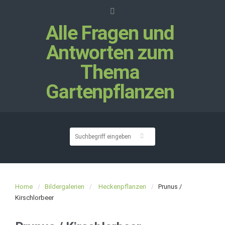
Alle Fragen und
Antworten zum
Thema
Gartenpflanzen
Home
Bildergalerien
Heckenpflanzen
Prunus /
Kirschlorbeer