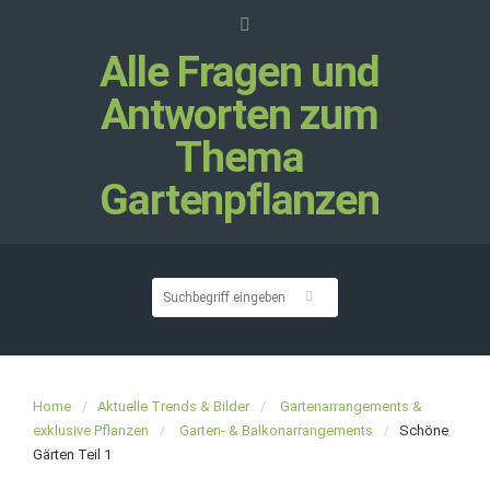
Alle Fragen und
Antworten zum
Thema
Gartenpflanzen
Home
Aktuelle Trends & Bilder
Gartenarrangements &
exklusive Pflanzen
Garten- & Balkonarrangements
Schöne
Gärten Teil 1