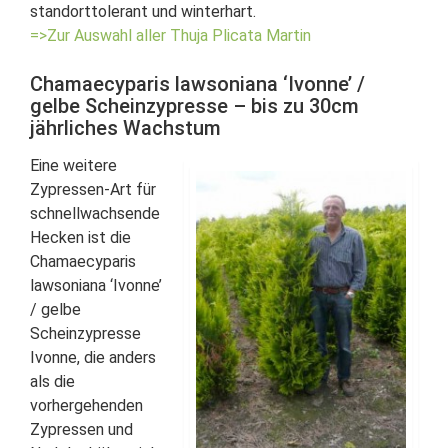
standorttolerant und winterhart.
=>Zur Auswahl aller Thuja Plicata Martin
Chamaecyparis lawsoniana ‘Ivonne’ /
gelbe Scheinzypresse – bis zu 30cm
jährliches Wachstum
Eine weitere
Zypressen-Art für
schnellwachsende
Hecken ist die
Chamaecyparis
lawsoniana ‘Ivonne’
/ gelbe
Scheinzypresse
Ivonne, die anders
als die
vorhergehenden
Zypressen und