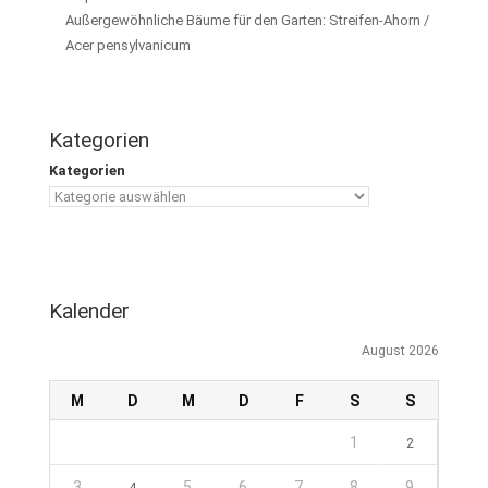
Außergewöhnliche Bäume für den Garten: Streifen-Ahorn /
Acer pensylvanicum
Kategorien
Kategorien
Kalender
August 2026
M
D
M
D
F
S
S
1
2
3
5
6
7
8
9
4