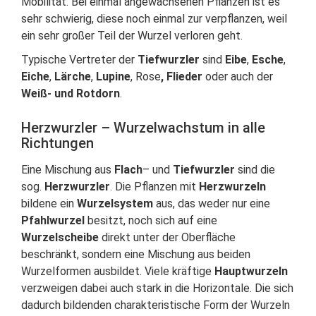
Mobilität. Bei einmal angewachsenen Pflanzen ist es
sehr schwierig, diese noch einmal zur verpflanzen, weil
ein sehr großer Teil der Wurzel verloren geht.
Typische Vertreter der
Tiefwurzler
sind
Eibe
,
Esche
,
Eiche
,
Lärche
,
Lupine
, Rose
,
Flieder
oder auch der
Weiß- und Rotdorn
.
Herzwurzler – Wurzelwachstum in alle
Richtungen
Eine Mischung aus
Flach
– und
Tiefwurzler
sind die
sog.
Herzwurzler
. Die Pflanzen mit
Herzwurzeln
bildene ein
Wurzelsystem
aus, das weder nur eine
Pfahlwurzel
besitzt, noch sich auf eine
Wurzelscheibe
direkt unter der Oberfläche
beschränkt, sondern eine Mischung aus beiden
Wurzelformen ausbildet. Viele kräftige
Hauptwurzeln
verzweigen dabei auch stark in die Horizontale. Die sich
dadurch bildenden charakteristische Form der Wurzeln