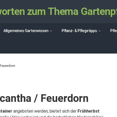
tworten zum Thema Gartenp
Allgemeines Gartenwissen
Pflanz- & Pflegetipps
Pfl
 Feuerdorn
acantha / Feuerdorn
tainer
angeboten werden, bietet sich der
Frühherbst