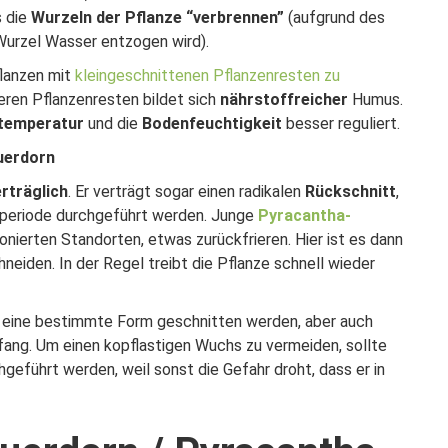
s die
Wurzeln der Pflanze “verbrennen”
(aufgrund des
Wurzel Wasser entzogen wird).
flanzen mit
kleingeschnittenen Pflanzenresten zu
eren Pflanzenresten bildet sich
nährstoffreicher
Humus.
temperatur
und die
Bodenfeuchtigkeit
besser reguliert.
uerdorn
rträglich
. Er verträgt sogar einen radikalen
Rückschnitt
,
speriode durchgeführt werden. Junge
Pyracantha-
nierten Standorten, etwas zurückfrieren. Hier ist es dann
hneiden. In der Regel treibt die Pflanze schnell wieder
 eine bestimmte Form geschnitten werden, aber auch
ckfang. Um einen kopflastigen Wuchs zu vermeiden, sollte
eführt werden, weil sonst die Gefahr droht, dass er in