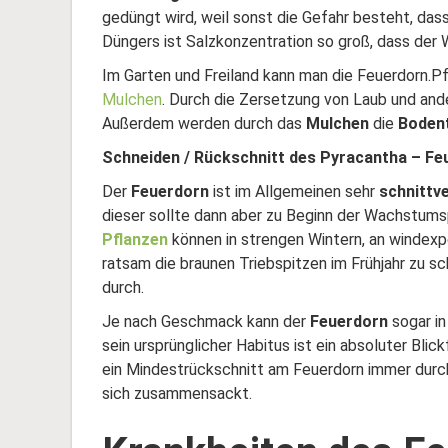
gedüngt wird, weil sonst die Gefahr besteht, das
Düngers ist Salzkonzentration so groß, dass der 
Im Garten und Freiland kann man die Feuerdorn.P
Mulchen
. Durch die Zersetzung von Laub und and
Außerdem werden durch das
Mulchen
die
Boden
Schneiden / Rückschnitt des Pyracantha – Fe
Der
Feuerdorn
ist im Allgemeinen sehr
schnittve
dieser sollte dann aber zu Beginn der Wachstum
Pflanzen
können in strengen Wintern, an windexpo
ratsam die braunen Triebspitzen im Frühjahr zu sc
durch.
Je nach Geschmack kann der
Feuerdorn
sogar in
sein ursprünglicher Habitus ist ein absoluter Bli
ein Mindestrückschnitt am Feuerdorn immer durchg
sich zusammensackt.