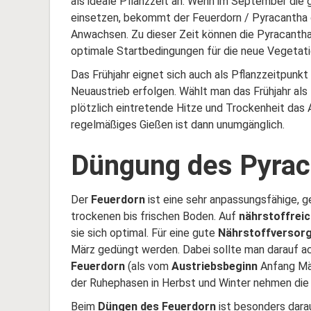
als ideale Pflanzzeit an. Wenn im September die 
einsetzen, bekommt der Feuerdorn / Pyracantha 
Anwachsen. Zu dieser Zeit können die Pyracantha
optimale Startbedingungen für die neue Vegetati
Das Frühjahr eignet sich auch als Pflanzzeitpunkt
Neuaustrieb erfolgen. Wählt man das Frühjahr als
plötzlich eintretende Hitze und Trockenheit da
regelmäßiges Gießen ist dann unumgänglich.
Düngung des Pyrac
Der
Feuerdorn
ist eine sehr anpassungsfähige, 
trockenen bis frischen Boden. Auf
nährstoffrei
sie sich optimal. Für eine gute
Nährstoffversor
März gedüngt werden. Dabei sollte man darauf a
Feuerdorn
(als vom
Austriebsbeginn
Anfang Mär
der Ruhephasen in Herbst und Winter nehmen die 
Beim
Düngen des Feuerdorn
ist besonders dara