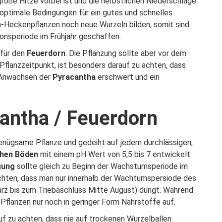
große Hitze vorbei ist und die herbstlichen Niederschläge
optimale Bedingungen für ein gutes und schnelles
-Heckenpflanzen noch neue Wurzeln bilden, somit sind
onsperiode im Frühjahr geschaffen.
 für den
Feuerdorn
. Die Pflanzung sollte aber vor dem
 Pflanzzeitpunkt, ist besonders darauf zu achten, dass
s Anwachsen der
Pyracantha
erschwert und ein
antha / Feuerdorn
genügsame Pflanze und gedeiht auf jedem durchlässigen,
chen Böden
mit einem pH Wert von 5,5 bis 7 entwickelt
gung
sollte gleich zu Beginn der Wachstumsperiode im
chten, dass man nur innerhalb der Wachtumspersiode des
z bis zum Triebaschluss Mitte August) düngt. Während
Pflanzen nur noch in geringer Form Nährstoffe auf.
uf zu achten, dass nie auf trockenen Wurzelballen