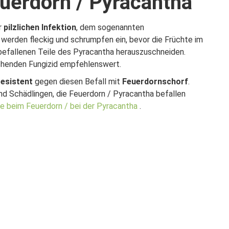
uerdorn / Pyracantha
r
pilzlichen Infektion
, dem sogenannten
werden fleckig und schrumpfen ein, bevor die Früchte im
e befallenen Teile des Pyracantha herauszuschneiden.
echenden Fungizid empfehlenswert.
resistent
gegen diesen Befall mit
Feuerdornschorf
.
und Schädlingen, die Feuerdorn / Pyracantha befallen
ge beim Feuerdorn / bei der Pyracantha
.