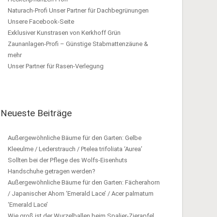
Naturach-Profi Unser Partner für Dachbegrünungen
Unsere Facebook-Seite
Exklusiver Kunstrasen von Kerkhoff Grün
Zaunanlagen-Profi – Günstige Stabmattenzäune &
mehr
Unser Partner für Rasen-Verlegung
Neueste Beiträge
Außergewöhnliche Bäume für den Garten: Gelbe
Kleeulme / Lederstrauch / Ptelea trifoliata ‘Aurea’
Sollten bei der Pflege des Wolfs-Eisenhuts
Handschuhe getragen werden?
Außergewöhnliche Bäume für den Garten: Fächerahorn
/ Japanischer Ahorn ‘Emerald Lace’ / Acer palmatum
‘Emerald Lace’
Wie groß ist der Wurzelballen beim Spalier-Zierapfel