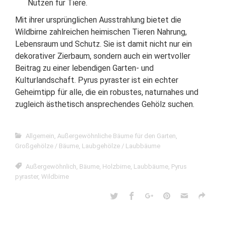
Nutzen für Tiere.
Mit ihrer ursprünglichen Ausstrahlung bietet die
Wildbirne zahlreichen heimischen Tieren Nahrung,
Lebensraum und Schutz. Sie ist damit nicht nur ein
dekorativer Zierbaum, sondern auch ein wertvoller
Beitrag zu einer lebendigen Garten- und
Kulturlandschaft. Pyrus pyraster ist ein echter
Geheimtipp für alle, die ein robustes, naturnahes und
zugleich ästhetisch ansprechendes Gehölz suchen.
Allgemein
,
Außergewöhnliche Bäume für den Garten
,
Großgehölze / Bäume
,
Laubgehölze / Laubbäume
Außergewöhnlich
,
Bäume
,
Holzbirne
,
Laubbäume
,
Pyrus
pyraster
,
Wildbirne