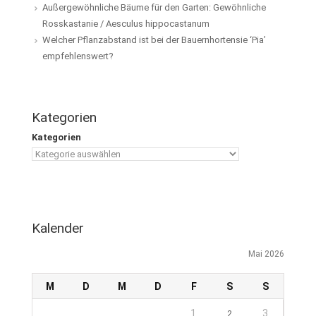
Außergewöhnliche Bäume für den Garten: Gewöhnliche
Rosskastanie / Aesculus hippocastanum
Welcher Pflanzabstand ist bei der Bauernhortensie ‘Pia’
empfehlenswert?
Kategorien
Kategorien
Kalender
Mai 2026
M
D
M
D
F
S
S
1
3
2