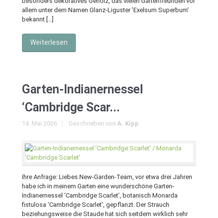
besonders dekoratives Gehölz, das vielen Gartenfreunden vor
allem unter dem Namen Glanz-Liguster ’Exelsum Superbum‘
bekannt […]
Weiterlesen
Garten-Indianernessel
‘Cambridge Scar...
14. Mai 2026
Geschrieben von
A. Kipp
Ihre Anfrage: Liebes New-Garden-Team, vor etwa drei Jahren
habe ich in meinem Garten eine wunderschöne Garten-
Indianernessel ‘Cambridge Scarlet’, botanisch Monarda
fistulosa ‘Cambridge Scarlet’, gepflanzt. Der Strauch
beziehungsweise die Staude hat sich seitdem wirklich sehr