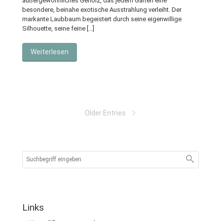
außergewöhnliches Gehölz, das jedem Garten eine
besondere, beinahe exotische Ausstrahlung verleiht. Der
markante Laubbaum begeistert durch seine eigenwillige
Silhouette, seine feine […]
Weiterlesen
Older Entries
Links