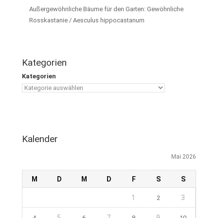
Außergewöhnliche Bäume für den Garten: Gewöhnliche
Rosskastanie / Aesculus hippocastanum
Kategorien
Kategorien
Kalender
Mai 2026
M
D
M
D
F
S
S
1
3
2
5
7
9
4
6
8
10