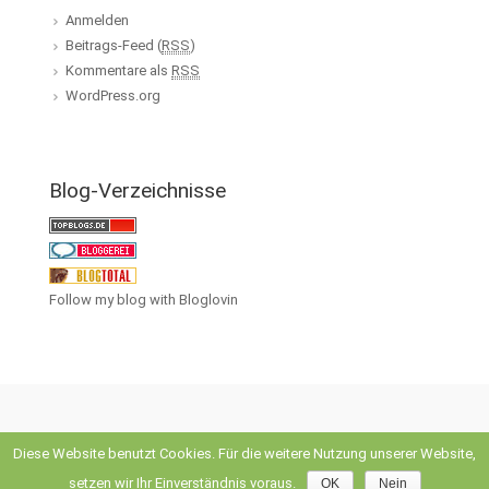
Anmelden
Beitrags-Feed (
RSS
)
Kommentare als
RSS
WordPress.org
Blog-Verzeichnisse
Follow my blog with Bloglovin
Diese Website benutzt Cookies. Für die weitere Nutzung unserer Website,
evolve
theme by Theme4Press • Powered by
WordPress
setzen wir Ihr Einverständnis voraus.
OK
Nein