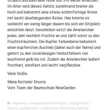
Strauch und kann eine Höhe von 5-6 Meter erreichen .
Im Alter wird dieses Gehölz zunehmend breiter als
hoch und bekommt eine etwas schirmförmige Krone
mit leicht überhängenden Ästen. Hier könnte es
vielleicht ein wenig länger dauern bis sich ein Sitzplatz
einrichten lässt. Gewöhnlich setzt die Amelanchier
jedes Jahr reichlich Früchte an und zählt somit zu den
Fruchtsträuchern. Die Kupfer-Felsenbirne bekommt
einen kupferroten Austrieb (daher auch der Name) und
gehört zu den zuverlässigen Herbstfärbern von
leuchtend gelb bis rot. Zudem die Amelanchier äußert
frosthart, windfest und leicht verpflanzbar.
Viele Grüße,
Maria Ketteler-Droste
Vom Team der Baumschule NewGarden
Allgemein
,
Außergewöhnliche Pflanzen
,
Großgehölze /
Bäume
,
Laubgehölze / Laubbäume
,
Pflanzenempfehlung
,