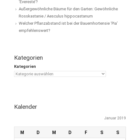
‘Evereste’?
Außergewöhnliche Bäume für den Garten: Gewöhnliche
Rosskastanie / Aesculus hippocastanum
Welcher Pflanzabstand ist bei der Bauernhortensie ‘Pia’
empfehlenswert?
Kategorien
Kategorien
Kalender
Januar 2019
M
D
M
D
F
S
S