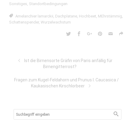
Sonstiges
,
Standortbedingungen
Amelanchier lamarckii
,
Dachplatane
,
Hochbeet
,
MEhrstämmig
,
Schattenspender
,
Wurzelwachstum
Ist die Birnensorte Gräfin von Paris anfällig für
Birnengitterrost?
Fragen zum Kugel-Feldahorn und Prunus l. Caucasica /
Kaukasischen Kirschlorbeer