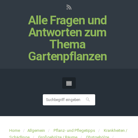
Alle Fragen und
Antworten zum
Thema
Gartenpflanzen
Home
Allgemein
Pflanz- und Pflegetipps
Krankheiten /
Schädlinge
Großgehölze / Bäume
Obstgehölze