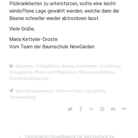
Pilzkrankheiten zu unterstürzen, sollte eine leicht
windoffene Lage gewählt werden, welche dann die
Bäume schneller wieder abtrocknen lässt.
Viele Grüße,
Maria Ketteler-Droste
Vom Team der Baumschule NewGarden
Allgemein
,
Großgehölze / Bäume
,
Krankheiten / Schädlinge
,
Obstgehölze
,
Pflanz- und Pflegetipps
,
Pflanzenempfehlung
,
Standortbedingungen
Birne
,
Birnengitterrost
,
Gräfin von Paris
,
Obstgehölz
,
Pilzerkrankung
Hochstamm-Kugelbäume für Sichtschutz zu