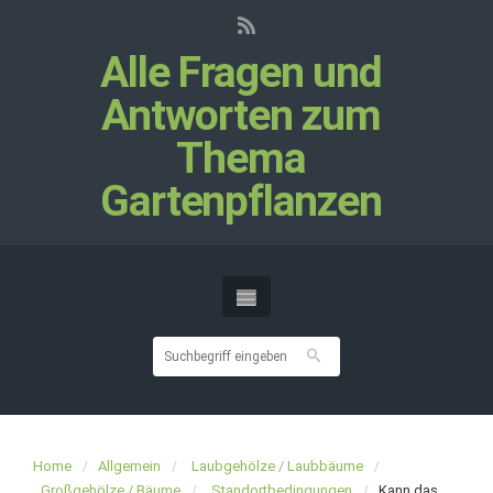
Alle Fragen und
Antworten zum
Thema
Gartenpflanzen
Home
Allgemein
Laubgehölze / Laubbäume
Großgehölze / Bäume
Standortbedingungen
Kann das