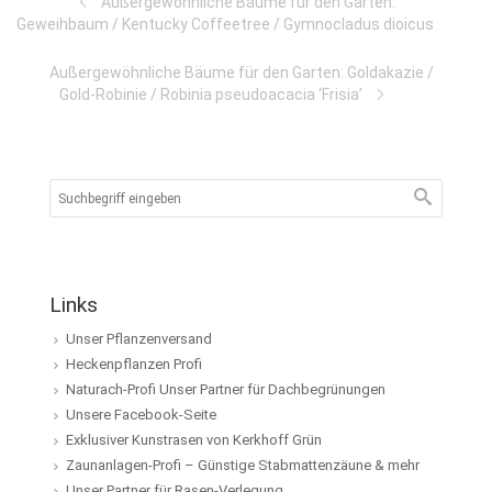
Außergewöhnliche Bäume für den Garten:
Geweihbaum / Kentucky Coffeetree / Gymnocladus dioicus
Außergewöhnliche Bäume für den Garten: Goldakazie /
Gold-Robinie / Robinia pseudoacacia ‘Frisia’
Links
Unser Pflanzenversand
Heckenpflanzen Profi
Naturach-Profi Unser Partner für Dachbegrünungen
Unsere Facebook-Seite
Exklusiver Kunstrasen von Kerkhoff Grün
Zaunanlagen-Profi – Günstige Stabmattenzäune & mehr
Unser Partner für Rasen-Verlegung