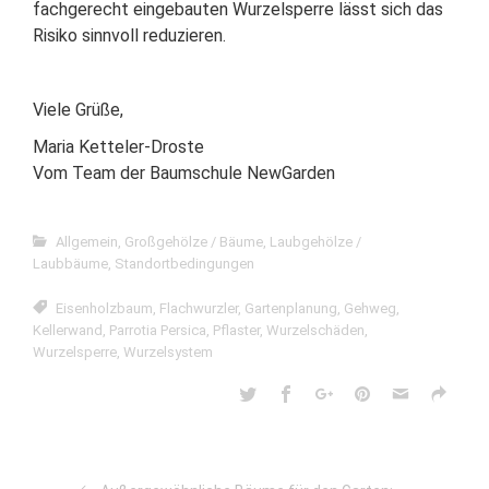
fachgerecht eingebauten Wurzelsperre lässt sich das
Risiko sinnvoll reduzieren.
Viele Grüße,
Maria Ketteler-Droste
Vom Team der Baumschule NewGarden
Allgemein
,
Großgehölze / Bäume
,
Laubgehölze /
Laubbäume
,
Standortbedingungen
Eisenholzbaum
,
Flachwurzler
,
Gartenplanung
,
Gehweg
,
Kellerwand
,
Parrotia Persica
,
Pflaster
,
Wurzelschäden
,
Wurzelsperre
,
Wurzelsystem