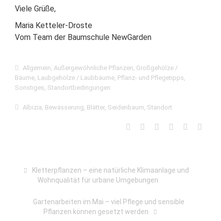
Viele Grüße,
Maria Ketteler-Droste
Vom Team der Baumschule NewGarden
Allgemein
,
Außergewöhnliche Pflanzen
,
Großgehölze /
Bäume
,
Laubgehölze / Laubbäume
,
Pflanz- und Pflegetipps
,
Sonstiges
,
Standortbedingungen
Albizia
,
Bewässerung
,
Blätter
,
Seidenbaum
,
Standort
Kletterpflanzen – eine natürliche Klimaanlage und
Wohnqualität für urbane Umgebungen
Gartenarbeiten im Mai – viel Pflege und sensible
Pflanzen können gesetzt werden