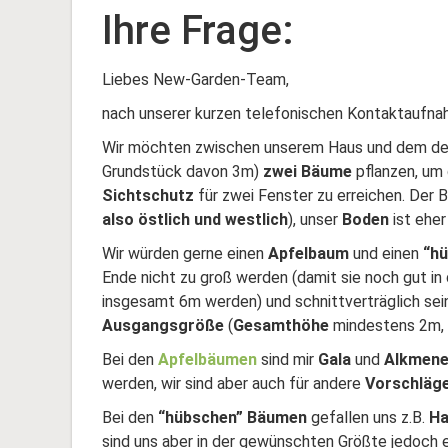
Ihre Frage:
Liebes New-Garden-Team,
nach unserer kurzen telefonischen Kontaktaufnah
Wir möchten zwischen unserem Haus und dem des
Grundstück davon 3m)
zwei Bäume
pflanzen, um
Sichtschutz
für zwei Fenster zu erreichen. Der 
also östlich und westlich
), unser
Boden
ist ehe
Wir würden gerne einen
Apfelbaum
und einen
“hü
Ende nicht zu groß werden (damit sie noch gut in 
insgesamt 6m werden) und schnittverträglich
sein
Ausgangsgröße
(
Gesamthöhe
mindestens 2m, 
Bei den
Apfelbäumen
sind mir
Gala
und
Alkmen
werden, wir sind aber auch für andere
Vorschläg
Bei den
“hübschen” Bäumen
gefallen uns z.B.
Ha
sind uns aber in der gewünschten Größte jedoch 