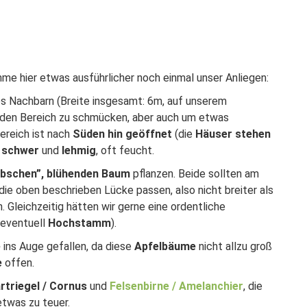
me hier etwas ausführlicher noch einmal unser Anliegen:
 Nachbarn (Breite insgesamt: 6m, auf unserem
 den Bereich zu schmücken, aber auch um etwas
Bereich ist nach
Süden hin geöffnet
(die
Häuser stehen
r
schwer
und
lehmig
, oft feucht.
bschen”, blühenden Baum
pflanzen. Beide sollten am
die oben beschrieben Lücke passen, also nicht breiter als
. Gleichzeitig hätten wir gerne eine ordentliche
eventuell
Hochstamm
).
e
ins Auge gefallen, da diese
Apfelbäume
nicht allzu groß
e
offen.
rtriegel / Cornus
und
Felsenbirne / Amelanchier
, die
etwas zu teuer.