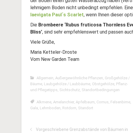
der Boden einen guten Wasserabzug haben (vertra
lehmigem Boden nicht unbedingt empfehlen. Eine
laevigata Paul´s Scarlet
, wenn Ihnen dieser opt
Die
Brombeere ‘Rubus fruticosa Thornless Ev
Bliss’
, sind sehr empfehlenswert und passen auc
Viele Grüße,
Maria Ketteler-Droste
Vom New Garden Team
Allgemein
,
Außergewöhnliche Pflanzen
,
Großgehölze /
Bäume
,
Laubgehölze / Laubbäume
,
Obstgehölze
,
Pflanz-
und Pflegetipps
,
Sichtschutz
,
Standortbedingungen
Alkmene
,
Amelanchier
,
Apfelbaum
,
Cornus
,
Felsenbirne
,
Gala
,
Lehmboden
,
Rotdorn
,
Standort
Vorgeschriebene Grenzabstände von Bäumen in