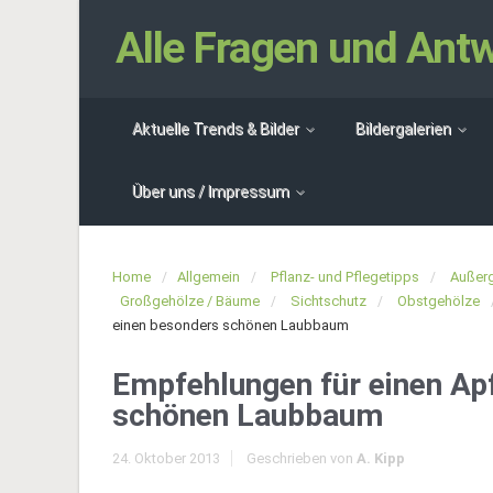
Alle Fragen und An
Aktuelle Trends & Bilder
Bildergalerien
Über uns / Impressum
Home
Allgemein
Pflanz- und Pflegetipps
Außerg
Großgehölze / Bäume
Sichtschutz
Obstgehölze
einen besonders schönen Laubbaum
Empfehlungen für einen Ap
schönen Laubbaum
24. Oktober 2013
Geschrieben von
A. Kipp