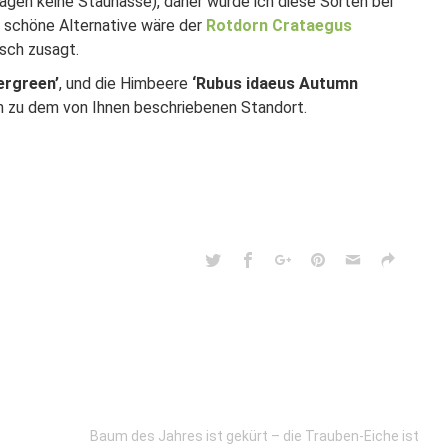
gen keine Staunässe), daher würde ich diese Sorten bei
 schöne Alternative wäre der
Rotdorn Crataegus
isch zusagt.
ergreen’
, und die Himbeere
‘Rubus idaeus Autumn
h zu dem von Ihnen beschriebenen Standort.
Baum des Jahres ist gekürt – die Trauben-Eiche ist