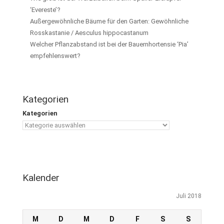
‘Evereste’?
Außergewöhnliche Bäume für den Garten: Gewöhnliche
Rosskastanie / Aesculus hippocastanum
Welcher Pflanzabstand ist bei der Bauernhortensie ‘Pia’
empfehlenswert?
Kategorien
Kategorien
Kalender
Juli 2018
M
D
M
D
F
S
S