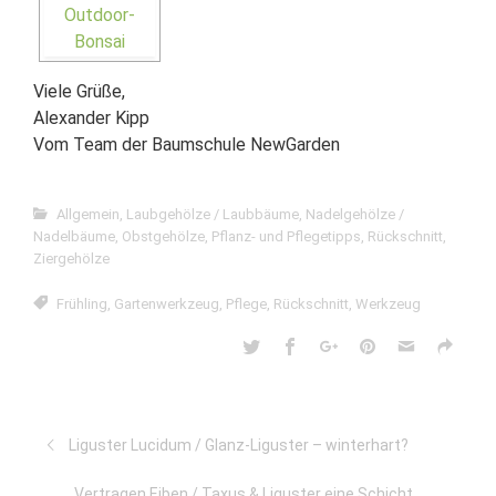
Viele Grüße,
Alexander Kipp
Vom Team der Baumschule NewGarden
Allgemein
,
Laubgehölze / Laubbäume
,
Nadelgehölze /
Nadelbäume
,
Obstgehölze
,
Pflanz- und Pflegetipps
,
Rückschnitt
,
Ziergehölze
Frühling
,
Gartenwerkzeug
,
Pflege
,
Rückschnitt
,
Werkzeug
Liguster Lucidum / Glanz-Liguster – winterhart?
Vertragen Eiben / Taxus & Liguster eine Schicht