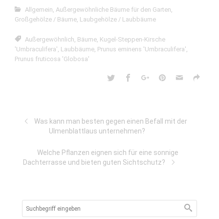
Allgemein
,
Außergewöhnliche Bäume für den Garten
,
Großgehölze / Bäume
,
Laubgehölze / Laubbäume
Außergewöhnlich
,
Bäume
,
Kugel-Steppen-Kirsche
'Umbraculifera'
,
Laubbäume
,
Prunus eminens 'Umbraculifera'
,
Prunus fruticosa 'Globosa'
Was kann man besten gegen einen Befall mit der
Ulmenblattlaus unternehmen?
Welche Pflanzen eignen sich für eine sonnige
Dachterrasse und bieten guten Sichtschutz?