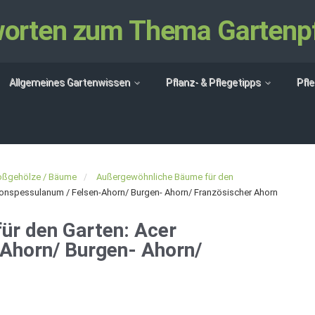
tworten zum Thema Gartenp
Allgemeines Gartenwissen
Pflanz- & Pflegetipps
Pfl
oßgehölze / Bäume
Außergewöhnliche Bäume für den
onspessulanum / Felsen-Ahorn/ Burgen- Ahorn/ Französischer Ahorn
ür den Garten: Acer
Ahorn/ Burgen- Ahorn/