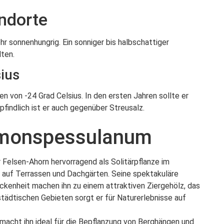
ndorte
r sonnenhungrig. Ein sonniger bis halbschattiger
lten.
sius
n von -24 Grad Celsius. In den ersten Jahren sollte er
findlich ist er auch gegenüber Streusalz.
 monspessulanum
 Felsen-Ahorn hervorragend als Solitärpflanze im
e auf Terrassen und Dachgärten. Seine spektakuläre
kenheit machen ihn zu einem attraktiven Ziergehölz, das
städtischen Gebieten sorgt er für Naturerlebnisse auf
macht ihn ideal für die Bepflanzung von Berghängen und