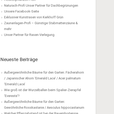
Naturach-Profi Unser Partner für Dachbegrünungen
Unsere Facebook-Seite
Exklusiver Kunstrasen von Kerkhoff Grün
Zaunanlagen-Profi – Günstige Stabmattenzäune &
mehr
Unser Partner für Rasen-Verlegung
Neueste Beiträge
Außergewöhnliche Bäume für den Garten: Fächerahorn
/ Japanischer Ahorn ‘Emerald Lace’ / Acer palmatum
‘Emerald Lace’
Wie groß ist der Wurzelballen beim Spalier-Zierapfel
‘Evereste’?
Außergewöhnliche Bäume für den Garten:
Gewöhnliche Rosskastanie / Aesculus hippocastanum
Welcher Pflanzabstand ist bei der Bauernhortensie