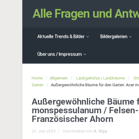
Alle Fragen und An
Aktuelle Trends & Bilder
Bildergalerien
Über uns / Impressum
Home
Allgemein
Laubgehölze / Laubbäume
Gr
Garten
Außergewöhnliche Bäume für den Garten: Acer m
Außergewöhnliche Bäume f
monspessulanum / Felsen-
Französischer Ahorn
22. Juni 2024
Geschrieben von
A. Kipp