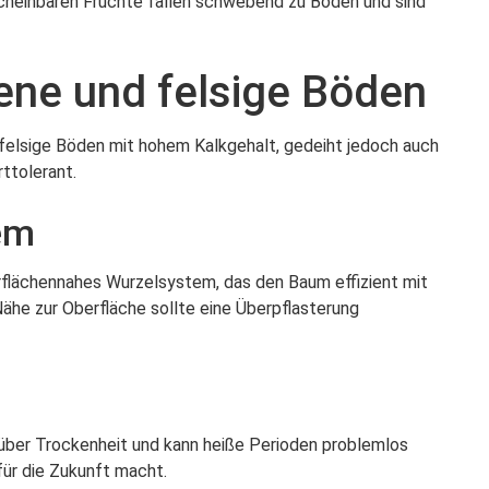
nscheinbaren Früchte fallen schwebend zu Boden und sind
kene und felsige Böden
 felsige Böden mit hohem Kalkgehalt, gedeiht jedoch auch
ttolerant.
em
erflächennahes Wurzelsystem, das den Baum effizient mit
ähe zur Oberfläche sollte eine Überpflasterung
über Trockenheit und kann heiße Perioden problemlos
für die Zukunft macht.