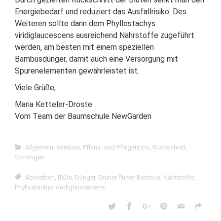
Energiebedarf und reduziert das Ausfallrisiko. Des
Weiteren sollte dann dem Phyllostachys
viridiglaucescens ausreichend Nährstoffe zugeführt
werden, am besten mit einem speziellen
Bambusdünger, damit auch eine Versorgung mit
Spurenelementen gewährleistet ist.
Viele Grüße,
Maria Ketteler-Droste
Vom Team der Baumschule NewGarden
Allgemein
,
Bambus
,
Pflanz- und Pflegetipps
,
Rückschnitt
,
Sonstiges
Absterben
,
Blüte
,
Dünger
,
Grüner Pulver Bambus
,
Nährstoffe
,
Phyllostachys viridiglaucescens