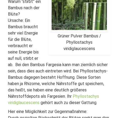
Warum “stirbt” ein
Bambus nach der
Blüte?
Ursache: Ein
Bambus braucht
sehr viel Energie
Grüner Pulver Bambus /
für die Blüte,
Phyllostachys
verbraucht er
viridiglaucescens
seine Energie bis
auf null, stirbt er
ab. Bei den Bambus Fargesia kann man ziemlich sicher
sein, dass dies auch eintreten wird. Bei Phyllostachys-
Bambus dagegen besteht Hoffnung. Diese Sorten
haben ja Rhizome, welche Nährstoffe gut speichern,
das heißt, sie haben eine deutlich größeres
Nährstoffdepots als Fargesien. Ihr
Phyllostachys
viridiglaucescens
gehört auch zu dieser Gattung.
Hier eine Möglichkeit zur Gegenmaßnahme:
Durch gezielten Rückschnitt der Blüten senkt man den