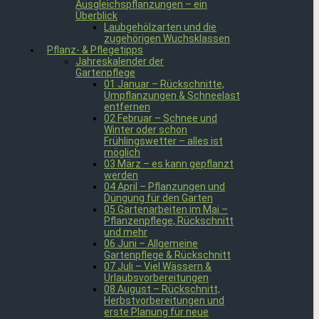
Ausgleichspflanzungen – ein
Überblick
Laubgehölzarten und die
zugehörigen Wuchsklassen
Pflanz- & Pflegetipps
Jahreskalender der
Gartenpflege
01 Januar – Rückschnitte,
Umpflanzungen & Schneelast
entfernen
02 Februar – Schnee und
Winter oder schon
Frühlingswetter – alles ist
möglich
03 März – es kann gepflanzt
werden
04 April – Pflanzungen und
Düngung für den Garten
05 Gartenarbeiten im Mai –
Pflanzenpflege, Rückschnitt
und mehr
06 Juni – Allgemeine
Gartenpflege & Rückschnitt
07 Juli – Viel Wässern &
Urlaubsvorbereitungen
08 August – Rückschnitt,
Herbstvorbereitungen und
erste Planung für neue