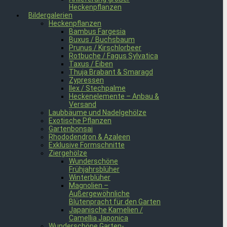
Heckenpflanzen
Bildergalerien
Heckenpflanzen
Bambus Fargesia
Buxus / Buchsbaum
Prunus / Kirschlorbeer
Rotbuche / Fagus Sylvatica
Taxus / Eiben
Thuja Brabant & Smaragd
Zypressen
Ilex / Stechpalme
Heckenelemente – Anbau &
Versand
Laubbäume und Nadelgehölze
Exotische Pflanzen
Gartenbonsai
Rhododendron & Azaleen
Exklusive Formschnitte
Ziergehölze
Wunderschöne
Frühjahrsblüher
Winterblüher
Magnolien –
Außergewöhnliche
Blütenpracht für den Garten
Japanische Kamelien /
Camellia Japonica
Wunderschöne Garten-