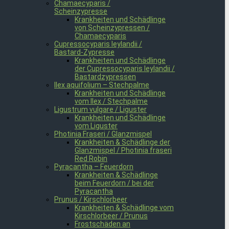
Chamaecyparis /
Scheinzypresse
Krankheiten und Schädlinge
von Scheinzypressen /
Chamaecyparis
Cupressocyparis leylandii /
Bastard-Zypresse
Krankheiten und Schädlinge
der Cupressocyparis leylandii /
Bastardzypressen
Ilex aquifolium – Stechpalme
Krankheiten und Schädlinge
vom Ilex / Stechpalme
Ligustrum vulgare / Liguster
Krankheiten und Schädlinge
vom Liguster
Photinia Fraseri / Glanzmispel
Krankheiten & Schädlinge der
Glanzmispel / Photinia fraseri
Red Robin
Pyracantha – Feuerdorn
Krankheiten & Schädlinge
beim Feuerdorn / bei der
Pyracantha
Prunus / Kirschlorbeer
Krankheiten & Schädlinge vom
Kirschlorbeer / Prunus
Frostschäden an