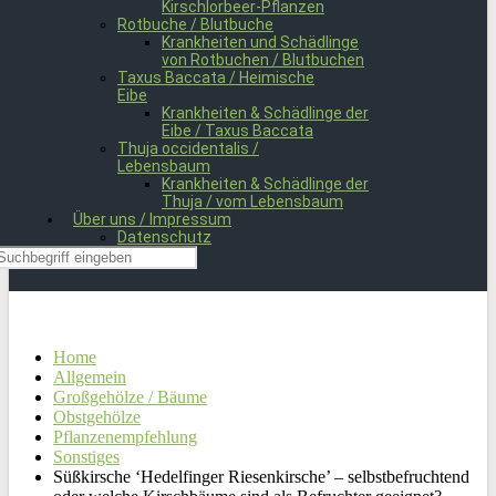
Kirschlorbeer-Pflanzen
Rotbuche / Blutbuche
Krankheiten und Schädlinge
von Rotbuchen / Blutbuchen
Taxus Baccata / Heimische
Eibe
Krankheiten & Schädlinge der
Eibe / Taxus Baccata
Thuja occidentalis /
Lebensbaum
Krankheiten & Schädlinge der
Thuja / vom Lebensbaum
Über uns / Impressum
Datenschutz
Home
Allgemein
Großgehölze / Bäume
Obstgehölze
Pflanzenempfehlung
Sonstiges
Süßkirsche ‘Hedelfinger Riesenkirsche’ – selbstbefruchtend