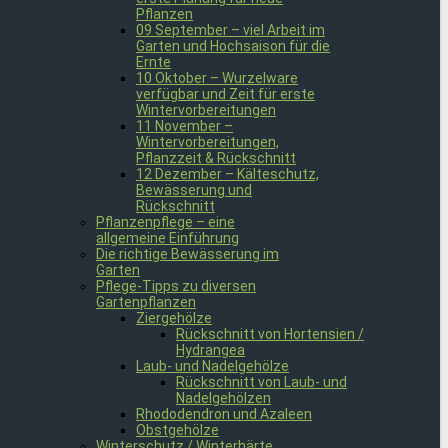
Pflanzen
09 September – viel Arbeit im
Garten und Hochsaison für die
Ernte
10 Oktober – Wurzelware
verfügbar und Zeit für erste
Wintervorbereitungen
11 November –
Wintervorbereitungen,
Pflanzzeit & Rückschnitt
12 Dezember – Kälteschutz,
Bewässerung und
Rückschnitt
Pflanzenpflege – eine
allgemeine Einführung
Die richtige Bewässerung im
Garten
Pflege-Tipps zu diversen
Gartenpflanzen
Ziergehölze
Rückschnitt von Hortensien /
Hydrangea
Laub- und Nadelgehölze
Rückschnitt von Laub- und
Nadelgehölzen
Rhododendron und Azaleen
Obstgehölze
Winterschutz / Winterhärte