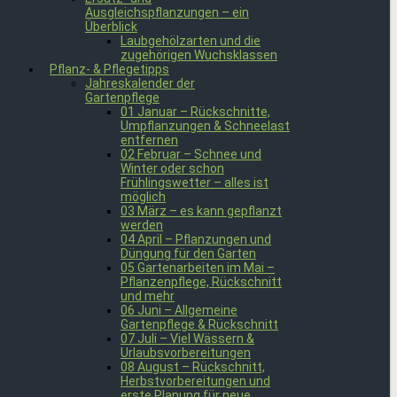
Ausgleichspflanzungen – ein
Überblick
Laubgehölzarten und die
zugehörigen Wuchsklassen
Pflanz- & Pflegetipps
Jahreskalender der
Gartenpflege
01 Januar – Rückschnitte,
Umpflanzungen & Schneelast
entfernen
02 Februar – Schnee und
Winter oder schon
Frühlingswetter – alles ist
möglich
03 März – es kann gepflanzt
werden
04 April – Pflanzungen und
Düngung für den Garten
05 Gartenarbeiten im Mai –
Pflanzenpflege, Rückschnitt
und mehr
06 Juni – Allgemeine
Gartenpflege & Rückschnitt
07 Juli – Viel Wässern &
Urlaubsvorbereitungen
08 August – Rückschnitt,
Herbstvorbereitungen und
erste Planung für neue