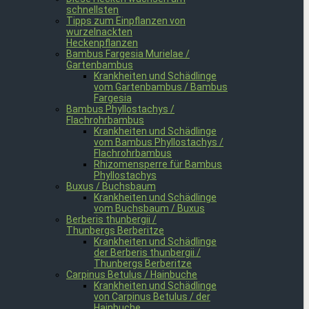
schnellsten
Tipps zum Einpflanzen von
wurzelnackten
Heckenpflanzen
Bambus Fargesia Murielae /
Gartenbambus
Krankheiten und Schädlinge
vom Gartenbambus / Bambus
Fargesia
Bambus Phyllostachys /
Flachrohrbambus
Krankheiten und Schädlinge
vom Bambus Phyllostachys /
Flachrohrbambus
Rhizomensperre für Bambus
Phyllostachys
Buxus / Buchsbaum
Krankheiten und Schädlinge
vom Buchsbaum / Buxus
Berberis thunbergii /
Thunbergs Berberitze
Krankheiten und Schädlinge
der Berberis thunbergii /
Thunbergs Berberitze
Carpinus Betulus / Hainbuche
Krankheiten und Schädlinge
von Carpinus Betulus / der
Hainbuche