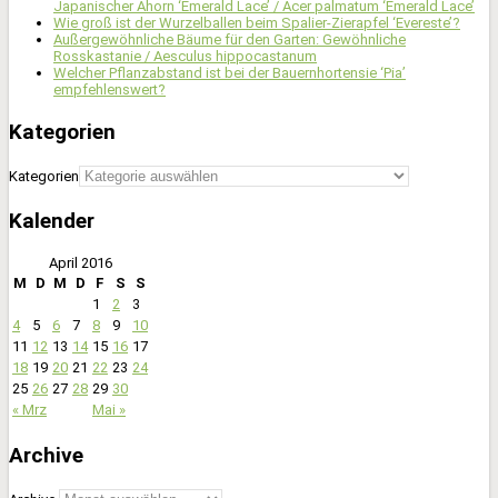
Japanischer Ahorn ‘Emerald Lace’ / Acer palmatum ‘Emerald Lace’
Wie groß ist der Wurzelballen beim Spalier-Zierapfel ‘Evereste’?
Außergewöhnliche Bäume für den Garten: Gewöhnliche
Rosskastanie / Aesculus hippocastanum
Welcher Pflanzabstand ist bei der Bauernhortensie ‘Pia’
empfehlenswert?
Kategorien
Kategorien
Kalender
April 2016
M
D
M
D
F
S
S
1
2
3
4
5
6
7
8
9
10
11
12
13
14
15
16
17
18
19
20
21
22
23
24
25
26
27
28
29
30
« Mrz
Mai »
Archive