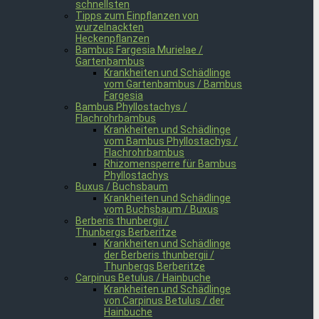
schnellsten
Tipps zum Einpflanzen von
wurzelnackten
Heckenpflanzen
Bambus Fargesia Murielae /
Gartenbambus
Krankheiten und Schädlinge
vom Gartenbambus / Bambus
Fargesia
Bambus Phyllostachys /
Flachrohrbambus
Krankheiten und Schädlinge
vom Bambus Phyllostachys /
Flachrohrbambus
Rhizomensperre für Bambus
Phyllostachys
Buxus / Buchsbaum
Krankheiten und Schädlinge
vom Buchsbaum / Buxus
Berberis thunbergii /
Thunbergs Berberitze
Krankheiten und Schädlinge
der Berberis thunbergii /
Thunbergs Berberitze
Carpinus Betulus / Hainbuche
Krankheiten und Schädlinge
von Carpinus Betulus / der
Hainbuche