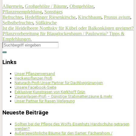
Allgemein
,
Großgehölze / Bäume
,
Obstgehölze
,
Pflanzenempfehlung
,
Sonstiges
Befruchter
,
Hedelfinger Riesenkirsche
,
Kirschbaum
,
Prunus avium
,
Selbstbefruchter
,
Süßkirsche
Ist die Heidelbeere Northsky für Kübel oder Balkonkästen geeignet?
Pflanzvorbereitung für Blauglockenbaum / Paulownia? Tipps &
Empfehlungen.
Links
Unser Pflanzenversand
Heckenpflanzen Profi
Naturach-Profi Unser Partner für Dachbegrünungen
Unsere Facebook-Seite
Exklusiver Kunstrasen von Kerkhoff Grün
Zaunanlagen-Profi – Günstige Stabmattenzäune & mehr
Unser Partner für Rasen-Verlegung
Neueste Beiträge
Sollten bei der Pflege des Wolfs-Eisenhuts Handschuhe getragen
werden?
Außergewöhnliche Bäume für den Garten: Fächerahorn /