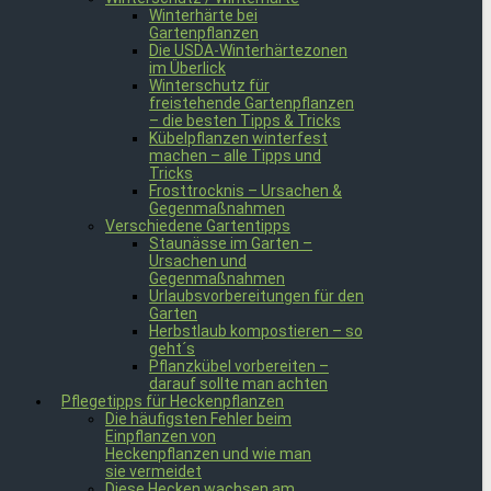
Winterhärte bei
Gartenpflanzen
Die USDA-Winterhärtezonen
im Überlick
Winterschutz für
freistehende Gartenpflanzen
– die besten Tipps & Tricks
Kübelpflanzen winterfest
machen – alle Tipps und
Tricks
Frosttrocknis – Ursachen &
Gegenmaßnahmen
Verschiedene Gartentipps
Staunässe im Garten –
Ursachen und
Gegenmaßnahmen
Urlaubsvorbereitungen für den
Garten
Herbstlaub kompostieren – so
geht´s
Pflanzkübel vorbereiten –
darauf sollte man achten
Pflegetipps für Heckenpflanzen
Die häufigsten Fehler beim
Einpflanzen von
Heckenpflanzen und wie man
sie vermeidet
Diese Hecken wachsen am