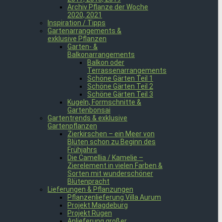
Archiv Pflanze der Woche
2020, 2021
Inspiration / Tipps
Gartenarrangements &
exklusive Pflanzen
Garten- &
Balkonarrangements
Balkon oder
Terrassenarrangements
Schöne Gärten Teil 1
Schöne Gärten Teil 2
Schöne Gärten Teil 3
Kugeln, Formschnitte &
Gartenbonsai
Gartentrends & exklusive
Gartenpflanzen
Zierkirschen – ein Meer von
Blüten schon zu Beginn des
Frühjahrs
Die Camellia / Kamelie –
Zierelement in vielen Farben &
Sorten mit wunderschöner
Blütenpracht
Lieferungen & Pflanzungen
Pflanzenlieferung Villa Aurum
Projekt Magdeburg
Projekt Rügen
Anlieferung großer