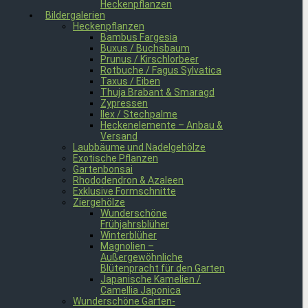
Heckenpflanzen
Bildergalerien
Heckenpflanzen
Bambus Fargesia
Buxus / Buchsbaum
Prunus / Kirschlorbeer
Rotbuche / Fagus Sylvatica
Taxus / Eiben
Thuja Brabant & Smaragd
Zypressen
Ilex / Stechpalme
Heckenelemente – Anbau &
Versand
Laubbäume und Nadelgehölze
Exotische Pflanzen
Gartenbonsai
Rhododendron & Azaleen
Exklusive Formschnitte
Ziergehölze
Wunderschöne
Frühjahrsblüher
Winterblüher
Magnolien –
Außergewöhnliche
Blütenpracht für den Garten
Japanische Kamelien /
Camellia Japonica
Wunderschöne Garten-