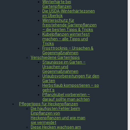
Winterhärte bei
Gartenpflanzen
Die USDA-Winterhärtezonen
im Überlick
Winterschutz für
freistehende Gartenpflanzen
– die besten Tipps & Tricks
Kübelpflanzen winterfest
machen – alle Tipps und
Tricks
Frosttrocknis – Ursachen &
Gegenmaßnahmen
Verschiedene Gartentipps
Staunässe im Garten –
Ursachen und
Gegenmaßnahmen
Urlaubsvorbereitungen für den
Garten
Herbstlaub kompostieren – so
geht´s
Pflanzkübel vorbereiten –
darauf sollte man achten
Pflegetipps für Heckenpflanzen
Die häufigsten Fehler beim
Einpflanzen von
Heckenpflanzen und wie man
sie vermeidet
Diese Hecken wachsen am