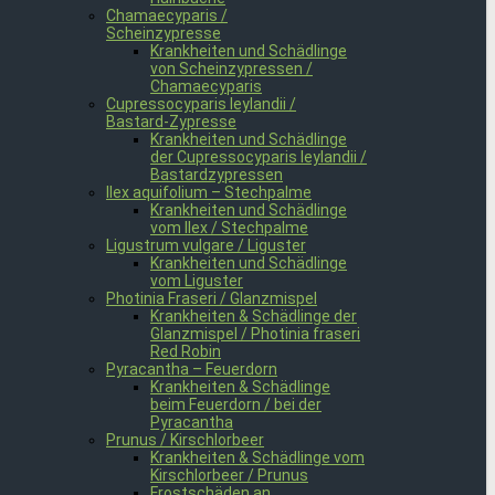
Chamaecyparis /
Scheinzypresse
Krankheiten und Schädlinge
von Scheinzypressen /
Chamaecyparis
Cupressocyparis leylandii /
Bastard-Zypresse
Krankheiten und Schädlinge
der Cupressocyparis leylandii /
Bastardzypressen
Ilex aquifolium – Stechpalme
Krankheiten und Schädlinge
vom Ilex / Stechpalme
Ligustrum vulgare / Liguster
Krankheiten und Schädlinge
vom Liguster
Photinia Fraseri / Glanzmispel
Krankheiten & Schädlinge der
Glanzmispel / Photinia fraseri
Red Robin
Pyracantha – Feuerdorn
Krankheiten & Schädlinge
beim Feuerdorn / bei der
Pyracantha
Prunus / Kirschlorbeer
Krankheiten & Schädlinge vom
Kirschlorbeer / Prunus
Frostschäden an