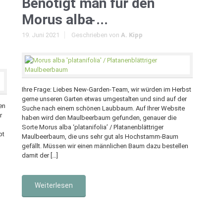
Benötigt man für den
Morus alba ̵...
19. Juni 2021
Geschrieben von
A. Kipp
Ihre Frage: Liebes New-Garden-Team, wir würden im Herbst
gerne unseren Garten etwas umgestalten und sind auf der
en
Suche nach einem schönen Laubbaum. Auf Ihrer Website
r
haben wird den Maulbeerbaum gefunden, genauer die
Sorte Morus alba ‘platanifolia’ / Platanenblättriger
pt
Maulbeerbaum, die uns sehr gut als Hochstamm-Baum
gefällt. Müssen wir einen männlichen Baum dazu bestellen
damit der […]
Weiterlesen