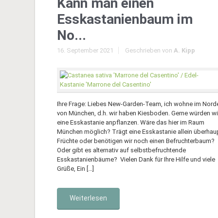
Kann man einen
Esskastanienbaum im
No...
16. September 2021
Geschrieben von
A. Kipp
Ihre Frage: Liebes New-Garden-Team, ich wohne im Nord
von München, d.h. wir haben Kiesboden. Gerne würden wi
eine Esskastanie anpflanzen. Wäre das hier im Raum
München möglich? Trägt eine Esskastanie allein überhau
Früchte oder benötigen wir noch einen Befruchterbaum?
Oder gibt es alternativ auf selbstbefruchtende
Esskastanienbäume? Vielen Dank für Ihre Hilfe und viele
Grüße, Ein […]
Weiterlesen