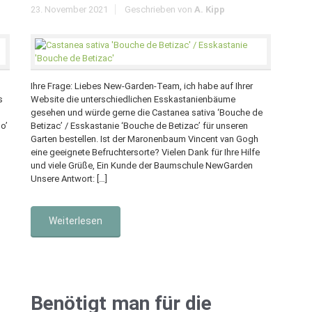
23. November 2021
Geschrieben von
A. Kipp
Ihre Frage: Liebes New-Garden-Team, ich habe auf Ihrer
s
Website die unterschiedlichen Esskastanienbäume
gesehen und würde gerne die Castanea sativa ‘Bouche de
o’
Betizac’ / Esskastanie ‘Bouche de Betizac’ für unseren
Garten bestellen. Ist der Maronenbaum Vincent van Gogh
eine geeignete Befruchtersorte? Vielen Dank für Ihre Hilfe
und viele Grüße, Ein Kunde der Baumschule NewGarden
Unsere Antwort: […]
Weiterlesen
Benötigt man für die