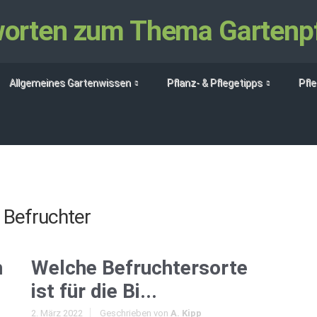
tworten zum Thema Gartenp
Allgemeines Gartenwissen
Pflanz- & Pflegetipps
Pfl
t
Befruchter
h
Welche Befruchtersorte
ist für die Bi...
2. März 2022
Geschrieben von
A. Kipp