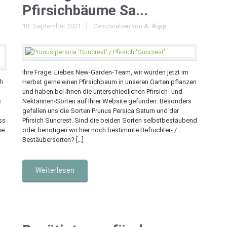
Pfirsichbäume Sa...
18. September 2021
Geschrieben von
A. Kipp
Ihre Frage: Liebes New-Garden-Team, wir würden jetzt im
ch
Herbst gerne einen Pfirsichbaum in unseren Garten pflanzen
und haben bei Ihnen die unterschiedlichen Pfirsich- und
s
Nektarinen-Sorten auf Ihrer Website gefunden. Besonders
gefallen uns die Sorten Prunus Persica Saturn und der
ss
Pfirsich Suncrest. Sind die beiden Sorten selbstbestäubend
ie
oder benötigen wir hier noch bestimmte Befruchter- /
Bestäubersorten? […]
Weiterlesen