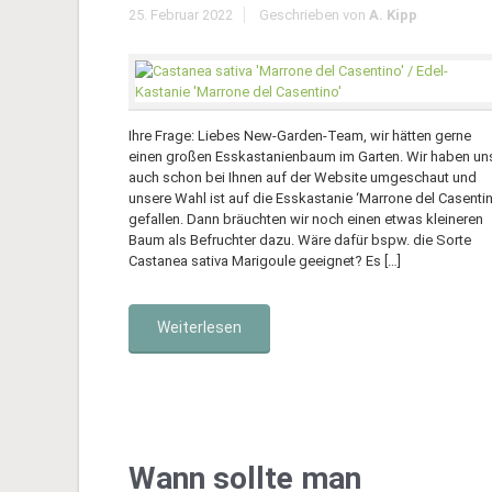
25. Februar 2022
Geschrieben von
A. Kipp
Ihre Frage: Liebes New-Garden-Team, wir hätten gerne
einen großen Esskastanienbaum im Garten. Wir haben un
auch schon bei Ihnen auf der Website umgeschaut und
unsere Wahl ist auf die Esskastanie ‘Marrone del Casentin
gefallen. Dann bräuchten wir noch einen etwas kleineren
Baum als Befruchter dazu. Wäre dafür bspw. die Sorte
Castanea sativa Marigoule geeignet? Es […]
Weiterlesen
Wann sollte man