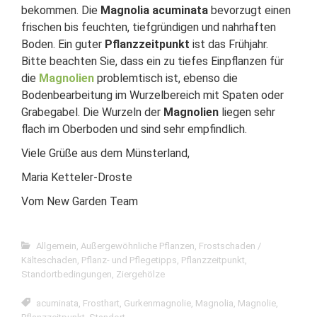
bekommen. Die
Magnolia acuminata
bevorzugt einen
frischen bis feuchten, tiefgründigen und nahrhaften
Boden. Ein guter
Pflanzzeitpunkt
ist das Frühjahr.
Bitte beachten Sie, dass ein zu tiefes Einpflanzen für
die
Magnolien
problemtisch ist, ebenso die
Bodenbearbeitung im Wurzelbereich mit Spaten oder
Grabegabel. Die Wurzeln der
Magnolien
liegen sehr
flach im Oberboden und sind sehr empfindlich.
Viele Grüße aus dem Münsterland,
Maria Ketteler-Droste
Vom New Garden Team
Allgemein
,
Außergewöhnliche Pflanzen
,
Frostschaden /
Kälteschaden
,
Pflanz- und Pflegetipps
,
Pflanzzeitpunkt
,
Standortbedingungen
,
Ziergehölze
acuminata
,
Frosthart
,
Gurkenmagnolie
,
Magnolia
,
Magnolie
,