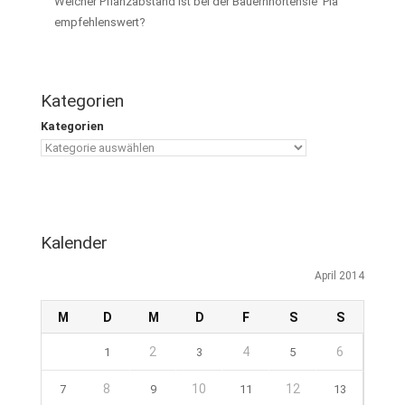
Welcher Pflanzabstand ist bei der Bauernhortensie ‘Pia’
empfehlenswert?
Kategorien
Kategorien
Kalender
April 2014
M
D
M
D
F
S
S
2
4
6
1
3
5
8
10
12
7
9
11
13