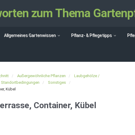
tworten zum Thema Gartenp
Allgemeines Gartenwissen
Pflanz- & Pflegetipps
Pfl
hnitt
Außergewöhnliche Pflanzen
Laubgehölze /
Standortbedingungen
Sonstiges
er, Kübel
errasse, Container, Kübel