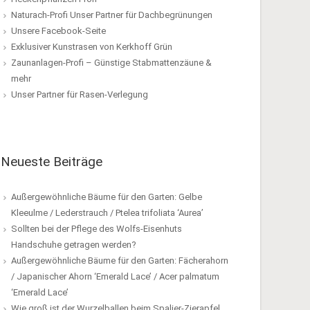
Naturach-Profi Unser Partner für Dachbegrünungen
Unsere Facebook-Seite
Exklusiver Kunstrasen von Kerkhoff Grün
Zaunanlagen-Profi – Günstige Stabmattenzäune &
mehr
Unser Partner für Rasen-Verlegung
Neueste Beiträge
Außergewöhnliche Bäume für den Garten: Gelbe
Kleeulme / Lederstrauch / Ptelea trifoliata ‘Aurea’
Sollten bei der Pflege des Wolfs-Eisenhuts
Handschuhe getragen werden?
Außergewöhnliche Bäume für den Garten: Fächerahorn
/ Japanischer Ahorn ‘Emerald Lace’ / Acer palmatum
‘Emerald Lace’
Wie groß ist der Wurzelballen beim Spalier-Zierapfel