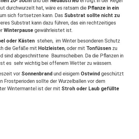
schen 20- 50cm
und der
Neuaustrieb
erfolgt in der Regel
ut durchwurzelt hat, wäre es ratsam die
Pflanze in ein
um sich fortsetzen kann. Das
Substrat sollte nicht zu
eres Substrat kann dazu führen, das ein rechtzeitiges
er
Winterpause
gewährleistet ist.
bel oder Kästen
stehen, im Winter besonderen Schutz
ch die Gefäße mit
Holzleisten
, oder mit
Tonfüssen
zu
end sind abgeschnittene Baumscheiben. Da die Pflanzen in
st es sehr wichtig bei offenem Wetter zu wässern.
eszeit vor
Sonnenbrand
und eisigem
Ostwind
geschützt
den Frostperioden sollte der Wurzelballen vor dem
ter Wintermantel ist der mit
Stroh oder Laub gefüllte