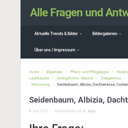
Alle Fragen und An
Aktuelle Trends & Bilder
Bildergalerien
Über uns / Impressum
Home
Allgemein
Pflanz- und Pflegetipps
Rücksc
Laubbäume
Großgehölze / Bäume
Ziergehölze
Wässerung
Seidenbaum, Albizia, Dachterrasse, Contain
Seidenbaum, Albizia, Dacht
8. Mai 2013
Geschrieben von
A. Kipp