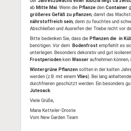
der
Jahreszuwachs einer Albizia liegt ca zwi
ab
Mitte Mai
. Wenn die
Pflanze
den
Container
g
größeres Gefäß zu pflanzen
, damit das Wachst
nährstoffreich sein
, denn zu feuchtes und schw
Abschließen und Ausreifen der Triebe nicht vor d
Bitte bedenken Sie, dass die
Pflanzen die in Kü
benötigen. Vor dem
Bodenfrost
empfiehlt es si
unterlegen. Besonders dekorativ und gut isolier
Frostperioden
kein
Wasser
aufnehmen können, i
Wintergrüne Pflanzen
sollten in der kalten Jahr
werden (z.B. mit einem
Vlies
). Bei lang anhalten
durchfrieren geschützt werden. Ein besonders gu
Jutesack
.
Viele Grüße,
Maria Ketteler-Droste
Vom New Garden Team