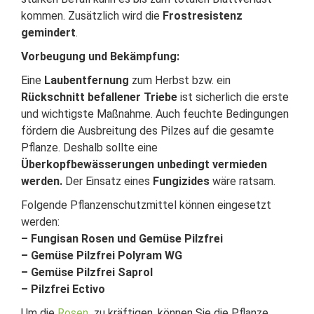
kommen. Zusätzlich wird die
Frostresistenz
gemindert
.
Vorbeugung und Bekämpfung:
Eine
Laubentfernung
zum Herbst bzw. ein
Rückschnitt befallener Triebe
ist sicherlich die erste
und wichtigste Maßnahme. Auch feuchte Bedingungen
fördern die Ausbreitung des Pilzes auf die gesamte
Pflanze. Deshalb sollte eine
Überkopfbewässerungen unbedingt vermieden
werden.
Der Einsatz eines
Fungizides
wäre ratsam.
Folgende Pflanzenschutzmittel können eingesetzt
werden:
– Fungisan Rosen und Gemüse Pilzfrei
– Gemüse Pilzfrei Polyram WG
– Gemüse Pilzfrei Saprol
– Pilzfrei Ectivo
Um die
Rosen
zu kräftigen, können Sie die Pflanze