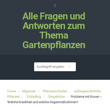
Alle Fragen und
Antworten zum
Thema
Gartenpflanzen
Home
Allgemein
Pflanzenschaden
Außergewöhnliche
Pflanzen
Schädling
Ziergehölze
Probleme mit Rosen –
Welche Krankheit und welche Gegenmaßnahmen?