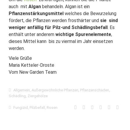
auch mit
Algan
behandeln. Algan ist ein
Pflanzenstärkungsmittel
welches die Bewurzelung
fördert, die Pflanzen werden frosthärter und
sie sind
weniger anfällig für Pilz-und Schädlingsbefall
. Es
enthält unter anderem
wichtige Spurenelemente
,
dieses Mittel kann bis zu viermal im Jahr einsetzen
werden.
Viele Grüße
Maria Ketteler-Droste
Vom New Garden Team
Allgemein
,
Außergewöhnliche Pflanzen
,
Pflanzenschaden
,
Schädling
,
Ziergehölze
Fungizid
,
Pilzbefall
,
Rosen