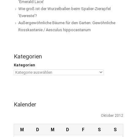
‘Emerald Lace’
Wie groß ist der Wurzelballen beim Spalier-Zierapfel
‘Evereste’?
Außergewöhnliche Bäume für den Garten: Gewöhnliche
Rosskastanie / Aesculus hippocastanum
Kategorien
Kategorien
Kalender
Oktober 2012
M
D
M
D
F
S
S