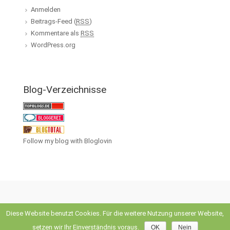
Anmelden
Beitrags-Feed (
RSS
)
Kommentare als
RSS
WordPress.org
Blog-Verzeichnisse
Follow my blog with Bloglovin
Diese Website benutzt Cookies. Für die weitere Nutzung unserer Website,
evolve
theme by Theme4Press • Powered by
WordPress
setzen wir Ihr Einverständnis voraus.
OK
Nein