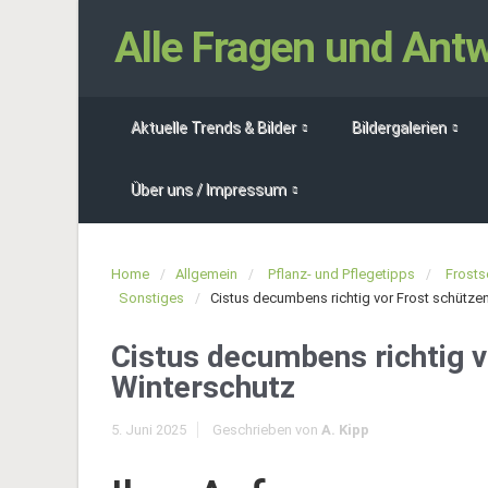
Alle Fragen und An
Aktuelle Trends & Bilder
Bildergalerien
Über uns / Impressum
Home
Allgemein
Pflanz- und Pflegetipps
Frosts
Sonstiges
Cistus decumbens richtig vor Frost schütze
Cistus decumbens richtig v
Winterschutz
5. Juni 2025
Geschrieben von
A. Kipp