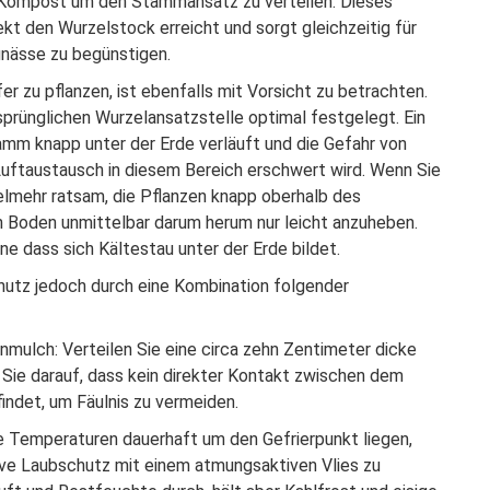
 Kompost um den Stammansatz zu verteilen. Dieses
rekt den Wurzelstock erreicht und sorgt gleichzeitig für
unässe zu begünstigen.
er zu pflanzen, ist ebenfalls mit Vorsicht zu betrachten.
ursprünglichen Wurzelansatzstelle optimal festgelegt. Ein
amm knapp unter der Erde verläuft und die Gefahr von
r Luftaustausch in diesem Bereich erschwert wird. Wenn Sie
vielmehr ratsam, die Pflanzen knapp oberhalb des
 Boden unmittelbar darum herum nur leicht anzuheben.
ne dass sich Kältestau unter der Erde bildet.
hutz jedoch durch eine Kombination folgender
mulch: Verteilen Sie eine circa zehn Zentimeter dicke
Sie darauf, dass kein direkter Kontakt zwischen dem
ndet, um Fäulnis zu vermeiden.
e Temperaturen dauerhaft um den Gefrierpunkt liegen,
sive Laubschutz mit einem atmungsaktiven Vlies zu