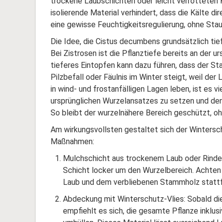
trockene Laubschichten oder leicht verrotteten
isolierende Material verhindert, dass die Kälte di
eine gewisse Feuchtigkeitsregulierung, ohne Sta
Die Idee, die Cistus decumbens grundsätzlich tief
Bei Zistrosen ist die Pflanztiefe bereits an der 
tieferes Eintopfen kann dazu führen, dass der St
Pilzbefall oder Fäulnis im Winter steigt, weil de
in wind- und frostanfälligen Lagen leben, ist es 
ursprünglichen Wurzelansatzes zu setzen und den
So bleibt der wurzelnähere Bereich geschützt, oh
Am wirkungsvollsten gestaltet sich der Wintersc
Maßnahmen:
Mulchschicht aus trockenem Laub oder Rinden
Schicht locker um den Wurzelbereich. Achten 
Laub und dem verbliebenen Stammholz stattfi
Abdeckung mit Winterschutz-Vlies: Sobald di
empfiehlt es sich, die gesamte Pflanze inklu