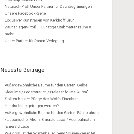
Naturach-Profi Unser Partner für Dachbegrünungen
Unsere Facebook-Seite
Exklusiver Kunstrasen von Kerkhoff Grün
Zaunanlagen-Profi – Günstige Stabmattenzäune &
mehr
Unser Partner für Rasen-Verlegung
Neueste Beiträge
Außergewöhnliche Bäume für den Garten: Gelbe
Kleeulme / Lederstrauch / Ptelea trifoliata ‘Aurea’
Sollten bei der Pflege des Wolfs-Eisenhuts
Handschuhe getragen werden?
Außergewöhnliche Bäume für den Garten: Fächerahorn
/ Japanischer Ahorn ‘Emerald Lace’ / Acer palmatum
‘Emerald Lace’
Wie groß ist der Wurzelballen beim Spalier-Zierapfel