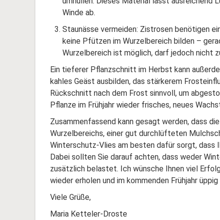
umhüllen. Dieses Material lässt ausreichend L
Winde ab.
Staunässe vermeiden: Zistrosen benötigen ein
keine Pfützen im Wurzelbereich bilden – gera
Wurzelbereich ist möglich, darf jedoch nicht z
Ein tieferer Pflanzschnitt im Herbst kann außerde
kahles Geäst ausbilden, das stärkerem Frosteinflu
Rückschnitt nach dem Frost sinnvoll, um abgesto
Pflanze im Frühjahr wieder frisches, neues Wach
Zusammenfassend kann gesagt werden, dass die
Wurzelbereichs, einer gut durchlüfteten Mulchs
Winterschutz-Vlies am besten dafür sorgt, dass I
Dabei sollten Sie darauf achten, dass weder Win
zusätzlich belastet. Ich wünsche Ihnen viel Erfol
wieder erholen und im kommenden Frühjahr üppig 
Viele Grüße,
Maria Ketteler-Droste