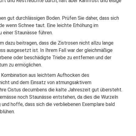
uft und Restfeuchte durch, hält aber Kahlfrost und eisige
en gut durchlässigen Boden. Prüfen Sie daher, dass sich
de wenn Schnee taut. Eine leichte Erhöhung im
u einer Staunässe führen.
m dazu beitragen, dass die Zistrosen nicht allzu lange
ss ausgesetzt ist. In Ihrem Fall war der gleichmäßige
rbene oder beschädigte Triebe zu entfernen und der
stum zu ermöglichen.
 Kombination aus leichtem Aufhocken des
chicht und dem Einsatz von atmungsaktivem
hre Cistus decumbens die kalte Jahreszeit gut übersteht.
ternässe noch Staunässe entstehen, da dies die Wurzeln
g und hoffe, dass sich die verbliebenen Exemplare bald
blühen.