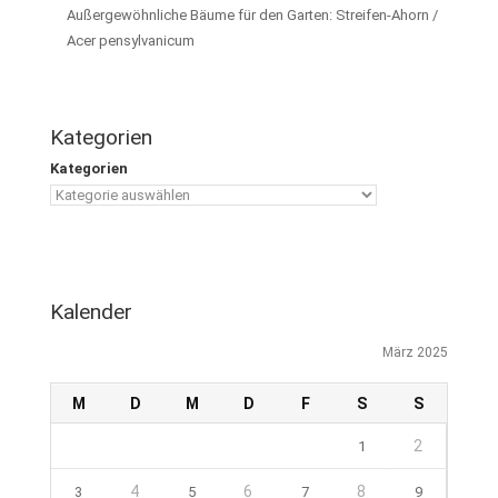
Außergewöhnliche Bäume für den Garten: Streifen-Ahorn /
Acer pensylvanicum
Kategorien
Kategorien
Kalender
März 2025
M
D
M
D
F
S
S
2
1
4
6
8
3
5
7
9