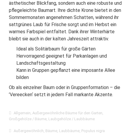
ästhetischer Blickfang, sondern auch eine robuste und
pflegeleichte Baumart. Ihre dichte Krone bietet in den
Sommermonaten angenehmen Schatten, während ihr
sattgrünes Laub für Frische sorgt und im Herbst ein
warmes Farbspiel entfaltet. Dank ihrer Winterhärte
bleibt sie auch in der kalten Jahreszeit attraktiv.
Ideal als Solitärbaum für große Gärten
Hervorragend geeignet für Parkanlagen und
Landschaftsgestaltung
Kann in Gruppen gepflanzt eine imposante Allee
bilden
Ob als einzelner Baum oder in Gruppenformation – die
’Vereecken‘ setzt in jedem Fall markante Akzente.
Allgemein
,
Außergewöhnliche Bäume für den Garten
,
Großgehölze / Bäume
,
Laubgehölze / Laubbäume
Außergewöhnlich
,
Bäume
,
Laubbäume
,
Populus nigra