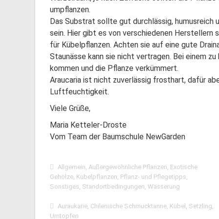
umpflanzen.
Das Substrat sollte gut durchlässig, humusreich u
sein. Hier gibt es von verschiedenen Herstellern 
für Kübelpflanzen. Achten sie auf eine gute Drai
Staunässe kann sie nicht vertragen. Bei einem z
kommen und die Pflanze verkümmert.
Araucaria ist nicht zuverlässig frosthart, dafür a
Luftfeuchtigkeit.
Viele Grüße,
Maria Ketteler-Droste
Vom Team der Baumschule NewGarden
Allgemein
,
Außergewöhnliche Pflanzen
,
Exotische
Gehölze
,
Kübelpflanzen
,
Pflanz- und Pflegetipps
,
Sonstiges
,
Standortbedingungen
,
Wässerung
Auraukarie
,
Chilenische Schmucktanne
,
Kübel
,
Setzling
,
Umtopfen