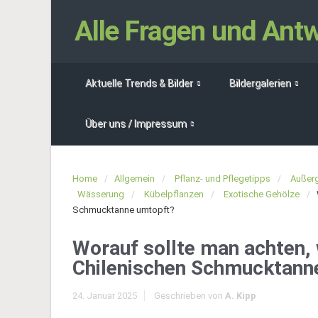
Alle Fragen und An
Aktuelle Trends & Bilder
Bildergalerien
Über uns / Impressum
Home
Allgemein
Pflanz- und Pflegetipps
Außerg
Wässerung
Kübelpflanzen
Exotische Gehölze
Schmucktanne umtopft?
Worauf sollte man achten, 
Chilenischen Schmucktann
24. Januar 2025
Geschrieben von
A. Kipp