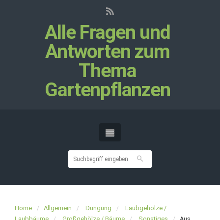
Alle Fragen und
Antworten zum
Thema
Gartenpflanzen
Home
Allgemein
Düngung
Laubgehölze /
Laubbäume
Großgehölze / Bäume
Sonstiges
Aus