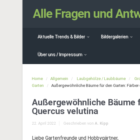
Alle Fragen und An
Aktuelle Trends & Bilder
Bildergalerien
Über uns / Impressum
Home
Allgemein
Laubgehölze / Laubbäume
Gr
Garten
Außergewöhnliche Bäume für den Garten: Färber-E
Außergewöhnliche Bäume fü
Quercus velutina
22. April 2022
Geschrieben von
A. Kipp
Liebe Gartenfreunde und Hobbygärtner,