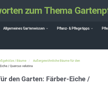
tworten zum Thema Gartenp
Allgemeines Gartenwissen
Pflanz- & Pflegetipps
Pfl
oßgehölze / Bäume
Außergewöhnliche Bäume für den
iche / Quercus velutina
r den Garten: Färber-Eiche /