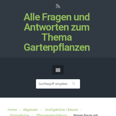
Alle Fragen und
Antworten zum
Thema
Gartenpflanzen
Home
Allgemein
Großgehölze / Bäume
Obstgehölze
Pflanzenempfehlung
Birnen-Baum mit