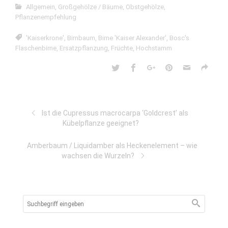
Allgemein
,
Großgehölze / Bäume
,
Obstgehölze
,
Pflanzenempfehlung
'Kaiserkrone'
,
Birnbaum
,
Birne 'Kaiser Alexander'
,
Bosc's
Flaschenbirne
,
Ersatzpflanzung
,
Früchte
,
Hochstamm
Ist die Cupressus macrocarpa ‘Goldcrest’ als
Kübelpflanze geeignet?
Amberbaum / Liquidamber als Heckenelement – wie
wachsen die Wurzeln?