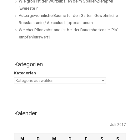
Wie groß ist der Wurzelballen beim Spalier-Zierapfel
‘Evereste’?
Außergewöhnliche Bäume für den Garten: Gewöhnliche
Rosskastanie / Aesculus hippocastanum
Welcher Pflanzabstand ist bei der Bauernhortensie ‘Pia’
empfehlenswert?
Kategorien
Kategorien
Kalender
Juli 2017
M
D
M
D
F
S
S