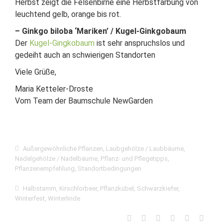
Herbst zeigt die Felsenbirne eine Herbstfärbung von
leuchtend gelb, orange bis rot.
– Ginkgo biloba ‘Mariken’ / Kugel-Ginkgobaum
Der
Kugel-Gingkobaum
ist sehr anspruchslos und
gedeiht auch an schwierigen Standorten
Viele Grüße,
Maria Ketteler-Droste
Vom Team der Baumschule NewGarden
Außergewöhnliche Pflanzen
,
Laubgehölze / Laubbäume
,
Nadelgehölze / Nadelbäume
,
Pflanz- und Pflegetipps
,
Pflanzenempfehlung
,
Standortbedingungen
Halbstamm
,
Kirschlorbeer
,
Pflanzkübel
,
Schwarzkiefer
,
Winterfest
,
Winterlinde