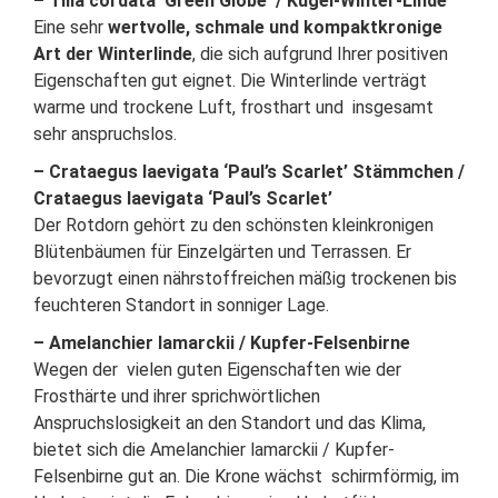
– Tilia cordata ‘Green Globe’ / Kugel-Winter-Linde
Eine sehr
wertvolle, schmale und kompaktkronige
Art der Winterlinde
, die sich aufgrund Ihrer positiven
Eigenschaften gut eignet. Die Winterlinde verträgt
warme und trockene Luft, frosthart und insgesamt
sehr anspruchslos.
– Crataegus laevigata ‘Paul’s Scarlet’ Stämmchen /
Crataegus laevigata ‘Paul’s Scarlet’
Der Rotdorn gehört zu den schönsten kleinkronigen
Blütenbäumen für Einzelgärten und Terrassen. Er
bevorzugt einen nährstoffreichen mäßig trockenen bis
feuchteren Standort in sonniger Lage.
– Amelanchier lamarckii / Kupfer-Felsenbirne
Wegen der vielen guten Eigenschaften wie der
Frosthärte und ihrer sprichwörtlichen
Anspruchslosigkeit an den Standort und das Klima,
bietet sich die Amelanchier lamarckii / Kupfer-
Felsenbirne gut an. Die Krone wächst schirmförmig, im