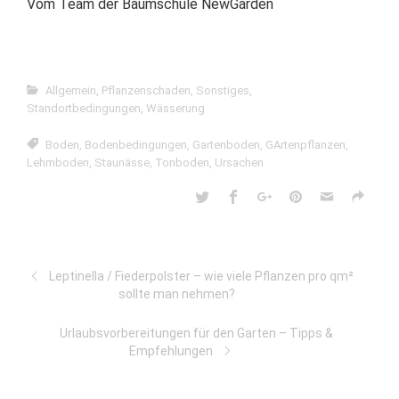
Vom Team der Baumschule NewGarden
Allgemein
,
Pflanzenschaden
,
Sonstiges
,
Standortbedingungen
,
Wässerung
Boden
,
Bodenbedingungen
,
Gartenboden
,
GArtenpflanzen
,
Lehmboden
,
Staunässe
,
Tonboden
,
Ursachen
Leptinella / Fiederpolster – wie viele Pflanzen pro qm²
sollte man nehmen?
Urlaubsvorbereitungen für den Garten – Tipps &
Empfehlungen