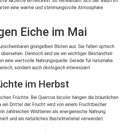
rote Akzente entwickeln. So verwandelt sich der Baum im
 Garten eine warme und stimmungsvolle Atmosphäre
igen Eiche im Mai
r unscheinbaren grüngelben Blüten aus. Sie fallen optisch
bersehen. Dennoch sind sie ein wichtiger Bestandteil
en eine wertvolle Nahrungsquelle. Gerade für naturnahe
terisch, sondern auch ökologisch interessant.
rüchte im Herbst
schen Früchte. Bei Quercus bicolor hängen die bräunlichen
a ein Drittel der Frucht wird von einem Fruchtbecher
n zahlreichen Wildtieren als energiereiche Nahrung.
elt und als natürliches Bastelmaterial verwendet.