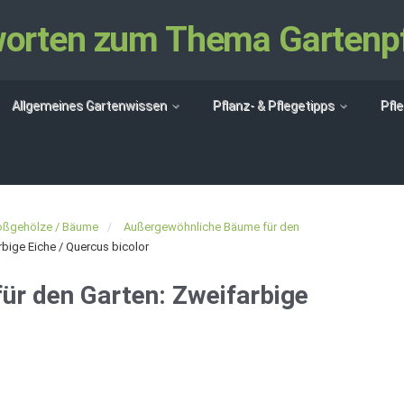
tworten zum Thema Gartenp
Allgemeines Gartenwissen
Pflanz- & Pflegetipps
Pfl
oßgehölze / Bäume
Außergewöhnliche Bäume für den
bige Eiche / Quercus bicolor
r den Garten: Zweifarbige