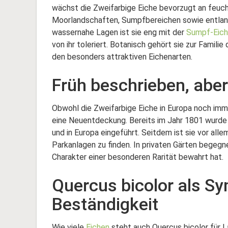
wächst die Zweifarbige Eiche bevorzugt an feuch
Moorlandschaften, Sumpfbereichen sowie entlang
wassernahe Lagen ist sie eng mit der
Sumpf-Eic
von ihr toleriert. Botanisch gehört sie zur Famil
den besonders attraktiven Eichenarten.
Früh beschrieben, aber
Obwohl die Zweifarbige Eiche in Europa noch immer
eine Neuentdeckung. Bereits im Jahr 1801 wurde 
und in Europa eingeführt. Seitdem ist sie vor a
Parkanlagen zu finden. In privaten Gärten begegne
Charakter einer besonderen Rarität bewahrt hat.
Quercus bicolor als Sy
Beständigkeit
Wie viele
Eichen
steht auch Quercus bicolor für L