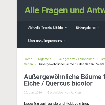
Alle Fragen und An
Aktuelle Trends & Bilder
Bildergalerien
Über uns / Impressum
Home
Allgemein
Laubgehölze / Laubbäume
Gr
Garten
Außergewöhnliche Bäume für den Garten: Zweifar
Außergewöhnliche Bäume fü
Eiche / Quercus bicolor
25. Juni 2026
Geschrieben von
A. Kipp
Liebe Gartenfreunde und Hobbygärtner,