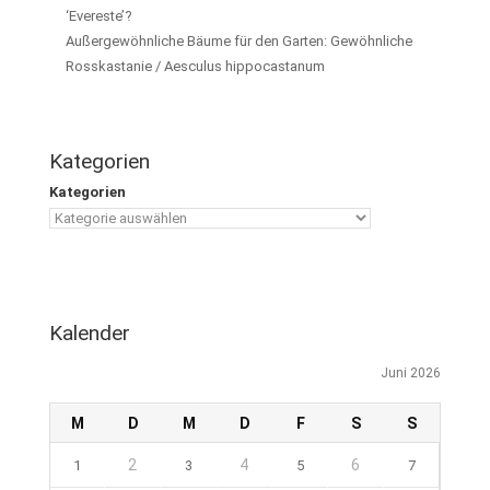
‘Evereste’?
Außergewöhnliche Bäume für den Garten: Gewöhnliche
Rosskastanie / Aesculus hippocastanum
Kategorien
Kategorien
Kalender
Juni 2026
M
D
M
D
F
S
S
2
4
6
1
3
5
7