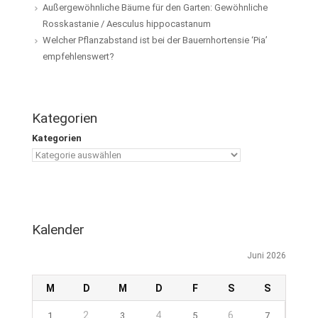
Außergewöhnliche Bäume für den Garten: Gewöhnliche
Rosskastanie / Aesculus hippocastanum
Welcher Pflanzabstand ist bei der Bauernhortensie ‘Pia’
empfehlenswert?
Kategorien
Kategorien
Kalender
Juni 2026
M
D
M
D
F
S
S
2
4
6
1
3
5
7