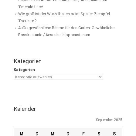
‘Emerald Lace’
Wie groß ist der Wurzelballen beim Spalier-Zierapfel
‘Evereste’?
Außergewöhnliche Bäume für den Garten: Gewöhnliche
Rosskastanie / Aesculus hippocastanum
Kategorien
Kategorien
Kalender
September 2025
M
D
M
D
F
S
S