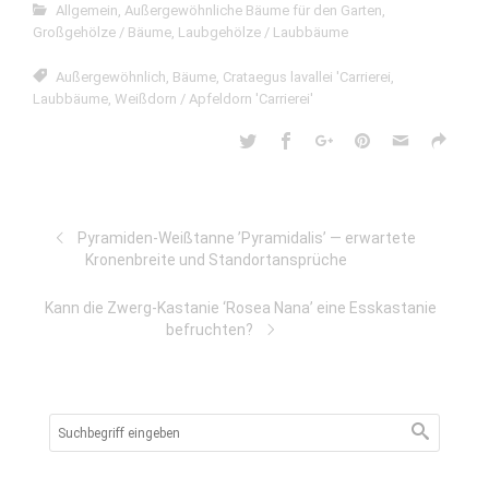
Allgemein
,
Außergewöhnliche Bäume für den Garten
,
Großgehölze / Bäume
,
Laubgehölze / Laubbäume
Außergewöhnlich
,
Bäume
,
Crataegus lavallei 'Carrierei
,
Laubbäume
,
Weißdorn / Apfeldorn 'Carrierei'
Pyramiden-Weißtanne ’Pyramidalis’ — erwartete
Kronenbreite und Standortansprüche
Kann die Zwerg-Kastanie ‘Rosea Nana’ eine Esskastanie
befruchten?