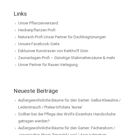
Links
Unser Pflanzenversand
Heckenpflanzen Profi
Naturach-Profi Unser Partner für Dachbegrünungen
Unsere Facebook-Seite
Exklusiver Kunstrasen von Kerkhoff Grün
Zaunanlagen-Profi – Günstige Stabmattenzäune & mehr
Unser Partner für Rasen-Verlegung
Neueste Beiträge
Außergewöhnliche Bäume für den Garten: Gelbe Kleeulme /
Lederstrauch / Ptelea trifoliata ‘Aurea’
Sollten bei der Pflege des Wolfs-Eisenhuts Handschuhe
getragen werden?
Außergewöhnliche Bäume für den Garten: Fächerahorn /
Japanischer Ahorn ‘Emerald Lace’ / Acer palmatum