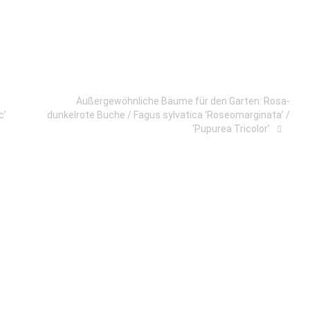
Außergewöhnliche Bäume für den Garten: Rosa-
c’
dunkelrote Buche / Fagus sylvatica ‘Roseomarginata’ /
‘Pupurea Tricolor’