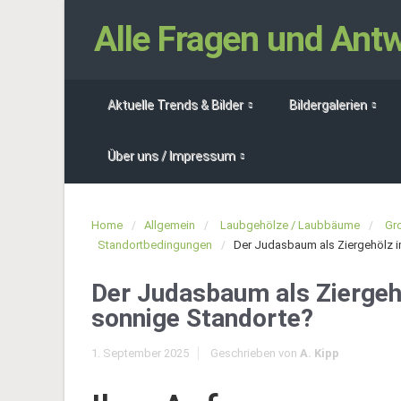
Alle Fragen und An
Aktuelle Trends & Bilder
Bildergalerien
Über uns / Impressum
Home
Allgemein
Laubgehölze / Laubbäume
Gr
Standortbedingungen
Der Judasbaum als Ziergehölz i
Der Judasbaum als Ziergehö
sonnige Standorte?
1. September 2025
Geschrieben von
A. Kipp