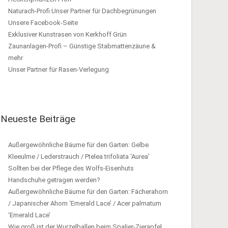
Naturach-Profi Unser Partner für Dachbegrünungen
Unsere Facebook-Seite
Exklusiver Kunstrasen von Kerkhoff Grün
Zaunanlagen-Profi – Günstige Stabmattenzäune &
mehr
Unser Partner für Rasen-Verlegung
Neueste Beiträge
Außergewöhnliche Bäume für den Garten: Gelbe
Kleeulme / Lederstrauch / Ptelea trifoliata ‘Aurea’
Sollten bei der Pflege des Wolfs-Eisenhuts
Handschuhe getragen werden?
Außergewöhnliche Bäume für den Garten: Fächerahorn
/ Japanischer Ahorn ‘Emerald Lace’ / Acer palmatum
‘Emerald Lace’
Wie groß ist der Wurzelballen beim Spalier-Zierapfel