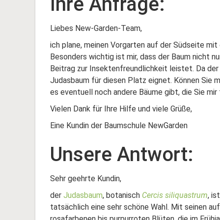
Ihre Anfrage:
Liebes New-Garden-Team,
ich plane, meinen Vorgarten auf der Südseite mit
Besonders wichtig ist mir, dass der Baum nicht n
Beitrag zur Insektenfreundlichkeit leistet. Da der 
Judasbaum für diesen Platz eignet. Können Sie m
es eventuell noch andere Bäume gibt, die Sie mir
Vielen Dank für Ihre Hilfe und viele Grüße,
Eine Kundin der Baumschule NewGarden
Unsere Antwort:
Sehr geehrte Kundin,
der
Judasbaum
, botanisch
Cercis siliquastrum
, i
tatsächlich eine sehr schöne Wahl. Mit seinen auf
rosafarbenen bis purpurroten Blüten, die im Frühj