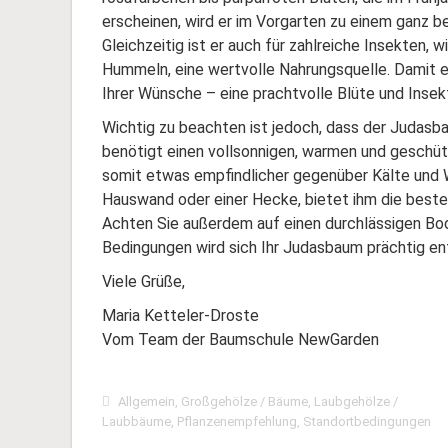
erscheinen, wird er im Vorgarten zu einem ganz b
Gleichzeitig ist er auch für zahlreiche Insekten, 
Hummeln, eine wertvolle Nahrungsquelle. Damit er
Ihrer Wünsche – eine prachtvolle Blüte und Insek
Wichtig zu beachten ist jedoch, dass der Judasb
benötigt einen vollsonnigen, warmen und geschüt
somit etwas empfindlicher gegenüber Kälte und Wi
Hauswand oder einer Hecke, bietet ihm die beste
Achten Sie außerdem auf einen durchlässigen Bod
Bedingungen wird sich Ihr Judasbaum prächtig ent
Viele Grüße,
Maria Ketteler-Droste
Vom Team der Baumschule NewGarden
Allgemein
,
Großgehölze / Bäume
,
Laubgehölze /
Laubbäume
,
Pflanzenempfehlung
,
Standortbedingungen