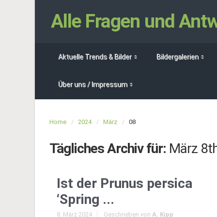
Alle Fragen und An
Aktuelle Trends & Bilder
Bildergalerien
Über uns / Impressum
Home
2024
März
08
Tägliches Archiv für:
März 8t
Ist der Prunus persica
‘Spring ...
8. März 2024
Geschrieben von
A. Kipp