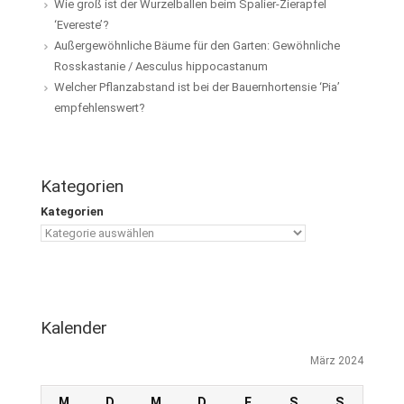
Wie groß ist der Wurzelballen beim Spalier-Zierapfel
‘Evereste’?
Außergewöhnliche Bäume für den Garten: Gewöhnliche
Rosskastanie / Aesculus hippocastanum
Welcher Pflanzabstand ist bei der Bauernhortensie ‘Pia’
empfehlenswert?
Kategorien
Kategorien
Kalender
März 2024
M
D
M
D
F
S
S