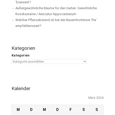
‘Evereste’?
Außergewöhnliche Bäume für den Garten: Gewöhnliche
Rosskastanie / Aesculus hippocastanum
Welcher Pflanzabstand ist bei der Bauernhortensie ‘Pia’
empfehlenswert?
Kategorien
Kategorien
Kalender
März 2024
M
D
M
D
F
S
S