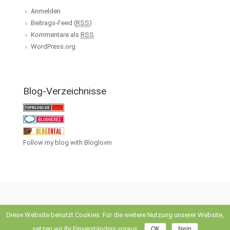
Anmelden
Beitrags-Feed (
RSS
)
Kommentare als
RSS
WordPress.org
Blog-Verzeichnisse
Follow my blog with Bloglovin
Diese Website benutzt Cookies. Für die weitere Nutzung unserer Website,
evolve
theme by Theme4Press • Powered by
WordPress
setzen wir Ihr Einverständnis voraus.
OK
Nein