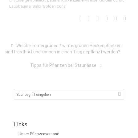
Außergewöhnlich
,
Bäume
,
Korkenzieher-Weide ’Golden Curls‘
,
Laubbäume
,
Salix ’Golden Curls‘
Welche immergrünen / wintergrünen Heckenpflanzen
sind frosthart und können in einen Trog gepflanzt werden?
Tipps für Pflanzen bei Staunässe
Links
Unser Pflanzenversand