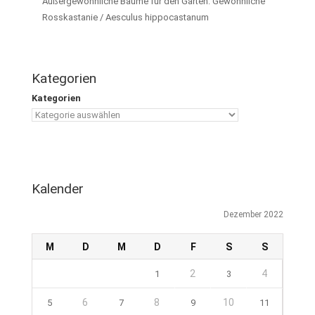
Außergewöhnliche Bäume für den Garten: Gewöhnliche
Rosskastanie / Aesculus hippocastanum
Kategorien
Kategorien
Kalender
Dezember 2022
M
D
M
D
F
S
S
2
4
1
3
6
8
10
5
7
9
11