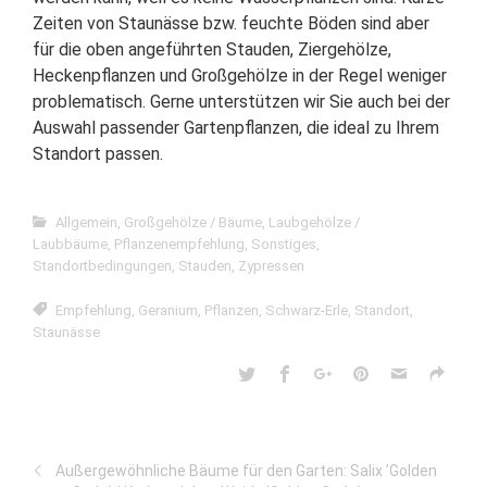
Zeiten von Staunässe bzw. feuchte Böden sind aber
für die oben angeführten Stauden, Ziergehölze,
Heckenpflanzen und Großgehölze in der Regel weniger
problematisch. Gerne unterstützen wir Sie auch bei der
Auswahl passender Gartenpflanzen, die ideal zu Ihrem
Standort passen.
Allgemein
,
Großgehölze / Bäume
,
Laubgehölze /
Laubbäume
,
Pflanzenempfehlung
,
Sonstiges
,
Standortbedingungen
,
Stauden
,
Zypressen
Empfehlung
,
Geranium
,
Pflanzen
,
Schwarz-Erle
,
Standort
,
Staunässe
Außergewöhnliche Bäume für den Garten: Salix ’Golden