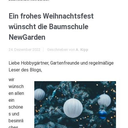
Ein frohes Weihnachtsfest
wünscht die Baumschule
NewGarden
24. Dezember 2022
Geschrieben von
A. Kipp
Liebe Hobbygärtner, Gartenfreunde und regelmäßige
Leser des Blogs,
wir
wünsch
en allen
ein
schöne
s und
besinnli
ches