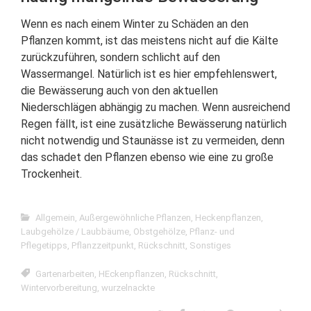
Wenn es nach einem Winter zu Schäden an den
Pflanzen kommt, ist das meistens nicht auf die Kälte
zurückzuführen, sondern schlicht auf den
Wassermangel. Natürlich ist es hier empfehlenswert,
die Bewässerung auch von den aktuellen
Niederschlägen abhängig zu machen. Wenn ausreichend
Regen fällt, ist eine zusätzliche Bewässerung natürlich
nicht notwendig und Staunässe ist zu vermeiden, denn
das schadet den Pflanzen ebenso wie eine zu große
Trockenheit.
Allgemein
,
Außergewöhnliche Pflanzen
,
Heckenpflanzen
,
Laubgehölze / Laubbäume
,
Obstgehölze
,
Pflanz- und
Pflegetipps
,
Pflanzzeitpunkt
,
Rückschnitt
,
Sonstiges
Gartenarbeiten
,
HEckenpflanzen
,
Rückschnitt
,
Wintervorbereitung
,
wurzelnackte