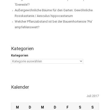
‘Evereste’?
Außergewöhnliche Bäume für den Garten: Gewöhnliche
Rosskastanie / Aesculus hippocastanum
Welcher Pflanzabstand ist bei der Bauernhortensie ‘Pia’
empfehlenswert?
Kategorien
Kategorien
Kalender
Juli 2017
M
D
M
D
F
S
S