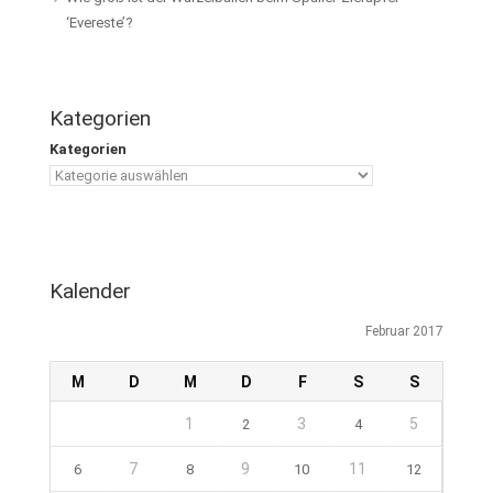
‘Evereste’?
Kategorien
Kategorien
Kalender
Februar 2017
M
D
M
D
F
S
S
1
3
5
2
4
7
9
11
6
8
10
12