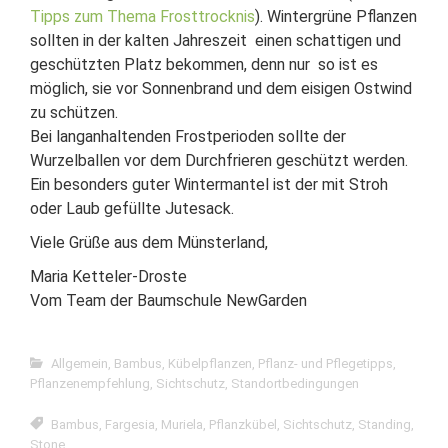
Tipps zum Thema Frosttrocknis
). Wintergrüne Pflanzen
sollten in der kalten Jahreszeit einen schattigen und
geschützten Platz bekommen, denn nur so ist es
möglich, sie vor Sonnenbrand und dem eisigen Ostwind
zu schützen.
Bei langanhaltenden Frostperioden sollte der
Wurzelballen vor dem Durchfrieren geschützt werden.
Ein besonders guter Wintermantel ist der mit Stroh
oder Laub gefüllte Jutesack.
Viele Grüße aus dem Münsterland,
Maria Ketteler-Droste
Vom Team der Baumschule NewGarden
Allgemein
,
Bambus
,
Kübelpflanzen
,
Pflanz- und Pflegetipps
,
Pflanzenempfehlung
,
Sichtschutz
,
Standortbedingungen
Bambus
,
Fargesia
,
Muriela
,
Pflanzkübel
,
Sichtschutz
,
Standing
,
Stone