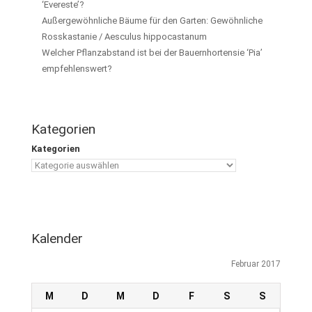
‘Evereste’?
Außergewöhnliche Bäume für den Garten: Gewöhnliche
Rosskastanie / Aesculus hippocastanum
Welcher Pflanzabstand ist bei der Bauernhortensie ‘Pia’
empfehlenswert?
Kategorien
Kategorien
Kalender
Februar 2017
M
D
M
D
F
S
S