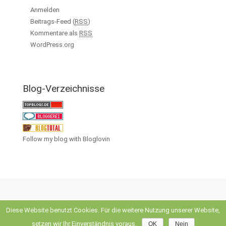
Anmelden
Beitrags-Feed (
RSS
)
Kommentare als
RSS
WordPress.org
Blog-Verzeichnisse
Follow my blog with Bloglovin
Diese Website benutzt Cookies. Für die weitere Nutzung unserer Website,
evolve
theme by Theme4Press • Powered by
WordPress
setzen wir Ihr Einverständnis voraus.
OK
Nein