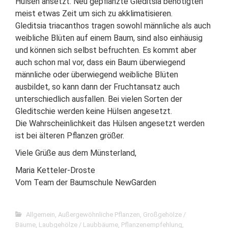
Hülsen ansetzt. Neu gepflanzte Gleditsia benötigten
meist etwas Zeit um sich zu akklimatisieren.
Gleditsia triacanthos tragen sowohl männliche als auch
weibliche Blüten auf einem Baum, sind also einhäusig
und können sich selbst befruchten. Es kommt aber
auch schon mal vor, dass ein Baum überwiegend
männliche oder überwiegend weibliche Blüten
ausbildet, so kann dann der Fruchtansatz auch
unterschiedlich ausfallen. Bei vielen Sorten der
Gleditschie werden keine Hülsen angesetzt.
Die Wahrscheinlichkeit das Hülsen angesetzt werden
ist bei älteren Pflanzen größer.
Viele Grüße aus dem Münsterland,
Maria Ketteler-Droste
Vom Team der Baumschule NewGarden
Allgemein
,
Außergewöhnliche Pflanzen
,
Großgehölze /
Bäume
,
Laubgehölze / Laubbäume
,
Pflanzenempfehlung
,